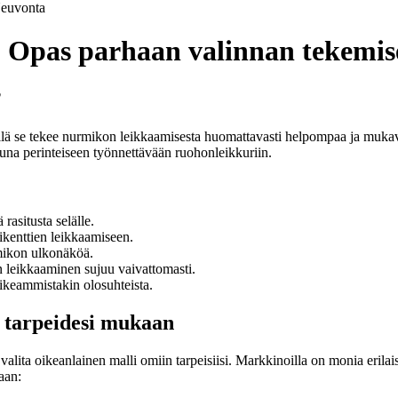
euvonta
: Opas parhaan valinnan tekemis
?
llä se tekee nurmikon leikkaamisesta huomattavasti helpompaa ja mukav
ttuna perinteiseen työnnettävään ruohonleikkuriin.
asitusta selälle.
ikenttien leikkaamiseen.
rmikon ulkonäköä.
n leikkaaminen sujuu vaivattomasti.
ikeammistakin olosuhteista.
i tarpeidesi mukaan
lita oikeanlainen malli omiin tarpeisiisi. Markkinoilla on monia erilaisi
aan: