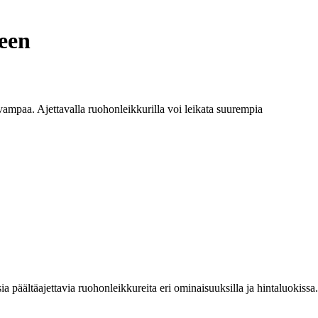
een
ampaa. Ajettavalla ruohonleikkurilla voi leikata suurempia
a päältäajettavia ruohonleikkureita eri ominaisuuksilla ja hintaluokissa.