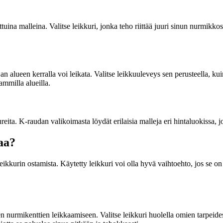
tettuina malleina. Valitse leikkuri, jonka teho riittää juuri sinun nurmik
jan alueen kerralla voi leikata. Valitse leikkuuleveys sen perusteella, ku
mmilla alueilla.
eita. K-raudan valikoimasta löydät erilaisia malleja eri hintaluokissa, j
aa?
leikkurin ostamista. Käytetty leikkuri voi olla hyvä vaihtoehto, jos se o
 nurmikenttien leikkaamiseen. Valitse leikkuri huolella omien tarpeidesi