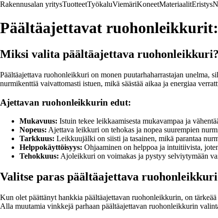
Rakennusalan yritys
Tuotteet
Työkalu
Viemäri
Koneet
Materiaalit
Eristys
N
Päältäajettavat ruohonleikkurit
Miksi valita päältäajettava ruohonleikkuri
Päältäajettava ruohonleikkuri on monen puutarhaharrastajan unelma, si
nurmikenttiä vaivattomasti istuen, mikä säästää aikaa ja energiaa verra
Ajettavan ruohonleikkurin edut:
Mukavuus:
Istuin tekee leikkaamisesta mukavampaa ja vähentää r
Nopeus:
Ajettava leikkuri on tehokas ja nopea suurempien nurm
Tarkkuus:
Leikkuujälki on siisti ja tasainen, mikä parantaa nu
Helppokäyttöisyys:
Ohjaaminen on helppoa ja intuitiivista, jote
Tehokkuus:
Ajoleikkuri on voimakas ja pystyy selviytymään va
Valitse paras päältäajettava ruohonleikkur
Kun olet päättänyt hankkia päältäajettavan ruohonleikkurin, on tärkeää va
Alla muutamia vinkkejä parhaan päältäajettavan ruohonleikkurin valint