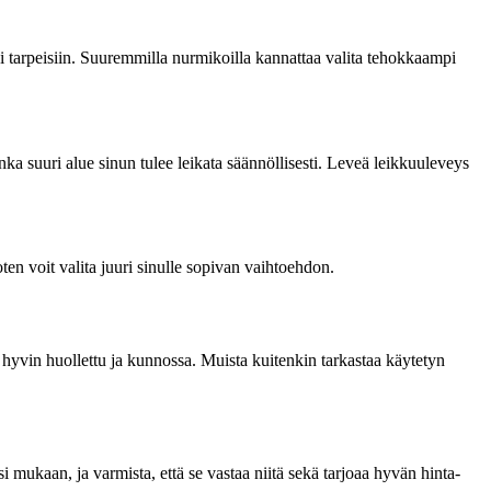
kosi tarpeisiin. Suuremmilla nurmikoilla kannattaa valita tehokkaampi
inka suuri alue sinun tulee leikata säännöllisesti. Leveä leikkuuleveys
oten voit valita juuri sinulle sopivan vaihtoehdon.
n hyvin huollettu ja kunnossa. Muista kuitenkin tarkastaa käytetyn
 mukaan, ja varmista, että se vastaa niitä sekä tarjoaa hyvän hinta-