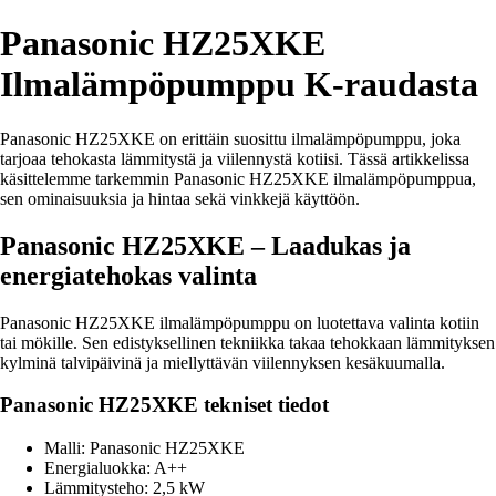
Panasonic HZ25XKE
Ilmalämpöpumppu K-raudasta
Panasonic HZ25XKE on erittäin suosittu ilmalämpöpumppu, joka
tarjoaa tehokasta lämmitystä ja viilennystä kotiisi. Tässä artikkelissa
käsittelemme tarkemmin Panasonic HZ25XKE ilmalämpöpumppua,
sen ominaisuuksia ja hintaa sekä vinkkejä käyttöön.
Panasonic HZ25XKE – Laadukas ja
energiatehokas valinta
Panasonic HZ25XKE ilmalämpöpumppu on luotettava valinta kotiin
tai mökille. Sen edistyksellinen tekniikka takaa tehokkaan lämmityksen
kylminä talvipäivinä ja miellyttävän viilennyksen kesäkuumalla.
Panasonic HZ25XKE tekniset tiedot
Malli: Panasonic HZ25XKE
Energialuokka: A++
Lämmitysteho: 2,5 kW