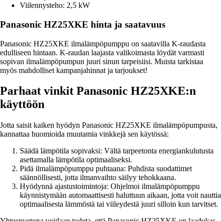
Viilennysteho: 2,5 kW
Panasonic HZ25XKE hinta ja saatavuus
Panasonic HZ25XKE ilmalämpöpumppu on saatavilla K-raudasta
edulliseen hintaan. K-raudan laajasta valikoimasta löydät varmasti
sopivan ilmalämpöpumpun juuri sinun tarpeisiisi. Muista tarkistaa
myös mahdolliset kampanjahinnat ja tarjoukset!
Parhaat vinkit Panasonic HZ25XKE:n
käyttöön
Jotta saisit kaiken hyödyn Panasonic HZ25XKE ilmalämpöpumpusta,
kannattaa huomioida muutamia vinkkejä sen käytössä:
Säädä lämpötila sopivaksi: Vältä tarpeetonta energiankulutusta
asettamalla lämpötila optimaaliseksi.
Pidä ilmalämpöpumppu puhtaana: Puhdista suodattimet
säännöllisesti, jotta ilmanvaihto säilyy tehokkaana.
Hyödynnä ajastustoimintoja: Ohjelmoi ilmalämpöpumppu
käynnistymään automaattisesti haluttuun aikaan, jotta voit nauttia
optimaalisesta lämmöstä tai viileydestä juuri silloin kun tarvitset.
Yhteenvetona voidaan todeta, että Panasonic HZ25XKE on laadukas