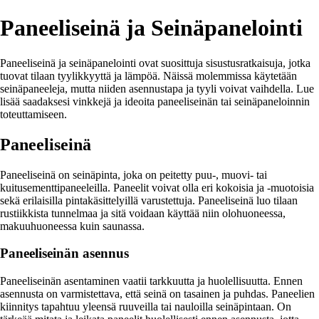
Paneeliseinä ja Seinäpanelointi
Paneeliseinä ja seinäpanelointi ovat suosittuja sisustusratkaisuja, jotka
tuovat tilaan tyylikkyyttä ja lämpöä. Näissä molemmissa käytetään
seinäpaneeleja, mutta niiden asennustapa ja tyyli voivat vaihdella. Lue
lisää saadaksesi vinkkejä ja ideoita paneeliseinän tai seinäpaneloinnin
toteuttamiseen.
Paneeliseinä
Paneeliseinä on seinäpinta, joka on peitetty puu-, muovi- tai
kuitusementtipaneeleilla. Paneelit voivat olla eri kokoisia ja -muotoisia
sekä erilaisilla pintakäsittelyillä varustettuja. Paneeliseinä luo tilaan
rustiikkista tunnelmaa ja sitä voidaan käyttää niin olohuoneessa,
makuuhuoneessa kuin saunassa.
Paneeliseinän asennus
Paneeliseinän asentaminen vaatii tarkkuutta ja huolellisuutta. Ennen
asennusta on varmistettava, että seinä on tasainen ja puhdas. Paneelien
kiinnitys tapahtuu yleensä ruuveilla tai nauloilla seinäpintaan. On