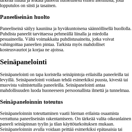
tärkeää mitata ja leikata paneelit huolellisesti ennen asennusta, jotta
lopputulos on siisti ja tasainen.
Paneeliseinän huolto
Paneeliseinä säilyy kauniina ja hyväkuntoisena säännöllisellä huollolla.
Puhdista paneelit tarvittaessa pehmeällä liinalla ja miedolla
pesuaineella. Vältä voimakkaita puhdistusaineita, jotka voivat
vahingoittaa paneelien pintaa. Tarkista myös mahdolliset
kosteusvauriot ja korjaa ne ajoissa.
Seinäpanelointi
Seinäpanelointi on tapa koristella seinäpintoja erilaisilla paneeleilla tai
levyillä. Seinäpanelointi voidaan tehdä esimerkiksi puusta, kivestä tai
muovista valmistetuilla paneeleilla. Seinäpanelointi antaa
mahdollisuuden luoda huoneeseen persoonallista ilmettä ja tunnelmaa.
Seinäpaneloinnin toteutus
Seinäpaneloinnin toteuttaminen vaatii hieman erilaista osaamista
verrattuna paneeliseinän rakentamiseen. On tärkeää valita oikeanlainen
paneeli seinäpinnan tyylin ja tilan käyttötarkoituksen mukaan.
Seinäpaneloinnin avulla voidaan peittää esimerkiksi epätasaisia tai