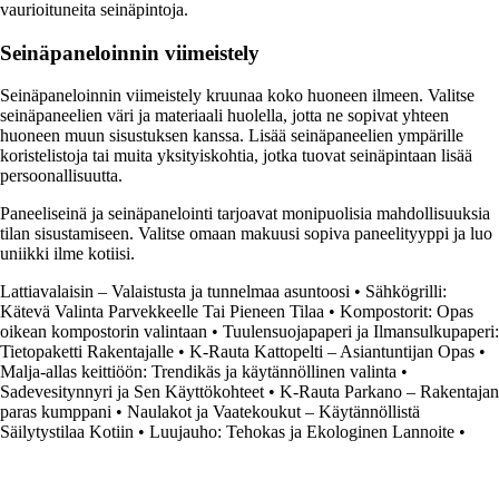
vaurioituneita seinäpintoja.
Seinäpaneloinnin viimeistely
Seinäpaneloinnin viimeistely kruunaa koko huoneen ilmeen. Valitse
seinäpaneelien väri ja materiaali huolella, jotta ne sopivat yhteen
huoneen muun sisustuksen kanssa. Lisää seinäpaneelien ympärille
koristelistoja tai muita yksityiskohtia, jotka tuovat seinäpintaan lisää
persoonallisuutta.
Paneeliseinä ja seinäpanelointi tarjoavat monipuolisia mahdollisuuksia
tilan sisustamiseen. Valitse omaan makuusi sopiva paneelityyppi ja luo
uniikki ilme kotiisi.
Lattiavalaisin – Valaistusta ja tunnelmaa asuntoosi
•
Sähkögrilli:
Kätevä Valinta Parvekkeelle Tai Pieneen Tilaa
•
Kompostorit: Opas
oikean kompostorin valintaan
•
Tuulensuojapaperi ja Ilmansulkupaperi:
Tietopaketti Rakentajalle
•
K-Rauta Kattopelti – Asiantuntijan Opas
•
Malja-allas keittiöön: Trendikäs ja käytännöllinen valinta
•
Sadevesitynnyri ja Sen Käyttökohteet
•
K-Rauta Parkano – Rakentajan
paras kumppani
•
Naulakot ja Vaatekoukut – Käytännöllistä
Säilytystilaa Kotiin
•
Luujauho: Tehokas ja Ekologinen Lannoite
•