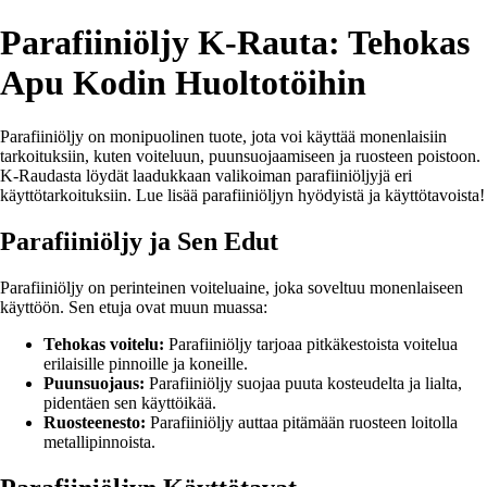
Parafiiniöljy K-Rauta: Tehokas
Apu Kodin Huoltotöihin
Parafiiniöljy on monipuolinen tuote, jota voi käyttää monenlaisiin
tarkoituksiin, kuten voiteluun, puunsuojaamiseen ja ruosteen poistoon.
K-Raudasta löydät laadukkaan valikoiman parafiiniöljyjä eri
käyttötarkoituksiin. Lue lisää parafiiniöljyn hyödyistä ja käyttötavoista!
Parafiiniöljy ja Sen Edut
Parafiiniöljy on perinteinen voiteluaine, joka soveltuu monenlaiseen
käyttöön. Sen etuja ovat muun muassa:
Tehokas voitelu:
Parafiiniöljy tarjoaa pitkäkestoista voitelua
erilaisille pinnoille ja koneille.
Puunsuojaus:
Parafiiniöljy suojaa puuta kosteudelta ja lialta,
pidentäen sen käyttöikää.
Ruosteenesto:
Parafiiniöljy auttaa pitämään ruosteen loitolla
metallipinnoista.