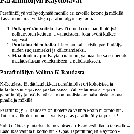
Parafiiniöljyn Käyttötavat
Parafiiniöljyä voi hyödyntää monilla eri tavoilla kotona ja mökillä.
Tässä muutamia vinkkejä parafiiniöljyn käyttöön:
Polkupyörän voitelu:
Levitä ohut kerros parafiiniöljyä
polkupyörän ketjuun ja vaihteistoon, jotta pyörä kulkee
sujuvasti.
Puukalusteiden hoito:
Hiero puukalusteisiin parafiiniöljyä
niiden suojaamiseksi ja kiillottamiseksi.
Maalitöiden apu:
Käytä parafiiniöljyä maalitöissä esimerkiksi
maalausalustan voitelemiseen ja puhdistukseen.
Parafiiniöljyn Valinta K-Raudasta
K-Raudasta löydät laadukkaat parafiiniöljyt eri kokoisissa ja
tarkoituksiin sopivissa pakkauksissa. Valitse tarpeisiisi sopiva
parafiiniöljy ja hyödynnä sen monipuolisia ominaisuuksia kotona,
pihalla ja mökillä.
Parafiiniöljy K-Raudasta on luotettava valinta kodin huoltotöihin.
Tutustu valikoimaamme ja valitse paras parafiiniöljy tarpeisiisi!
Suihkulähteet puutarhan kaunistuksena
•
Komposiittilauta terassille –
Laadukas valinta ulkotiloihin
•
Opas Tapettiliimojen Käyttöön
•