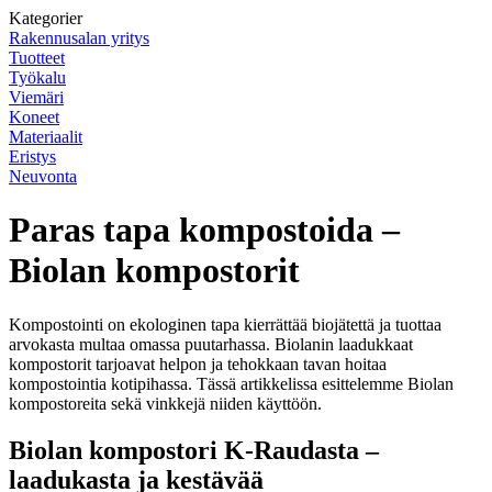
Kategorier
Rakennusalan yritys
Tuotteet
Työkalu
Viemäri
Koneet
Materiaalit
Eristys
Neuvonta
Paras tapa kompostoida –
Biolan kompostorit
Kompostointi on ekologinen tapa kierrättää biojätettä ja tuottaa
arvokasta multaa omassa puutarhassa. Biolanin laadukkaat
kompostorit tarjoavat helpon ja tehokkaan tavan hoitaa
kompostointia kotipihassa. Tässä artikkelissa esittelemme Biolan
kompostoreita sekä vinkkejä niiden käyttöön.
Biolan kompostori K-Raudasta –
laadukasta ja kestävää