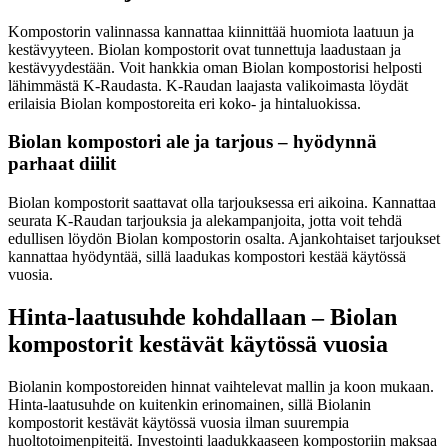
Kompostorin valinnassa kannattaa kiinnittää huomiota laatuun ja
kestävyyteen. Biolan kompostorit ovat tunnettuja laadustaan ja
kestävyydestään. Voit hankkia oman Biolan kompostorisi helposti
lähimmästä K-Raudasta. K-Raudan laajasta valikoimasta löydät
erilaisia Biolan kompostoreita eri koko- ja hintaluokissa.
Biolan kompostori ale ja tarjous – hyödynnä
parhaat diilit
Biolan kompostorit saattavat olla tarjouksessa eri aikoina. Kannattaa
seurata K-Raudan tarjouksia ja alekampanjoita, jotta voit tehdä
edullisen löydön Biolan kompostorin osalta. Ajankohtaiset tarjoukset
kannattaa hyödyntää, sillä laadukas kompostori kestää käytössä
vuosia.
Hinta-laatusuhde kohdallaan – Biolan
kompostorit kestävät käytössä vuosia
Biolanin kompostoreiden hinnat vaihtelevat mallin ja koon mukaan.
Hinta-laatusuhde on kuitenkin erinomainen, sillä Biolanin
kompostorit kestävät käytössä vuosia ilman suurempia
huoltotoimenpiteitä. Investointi laadukkaaseen kompostoriin maksaa