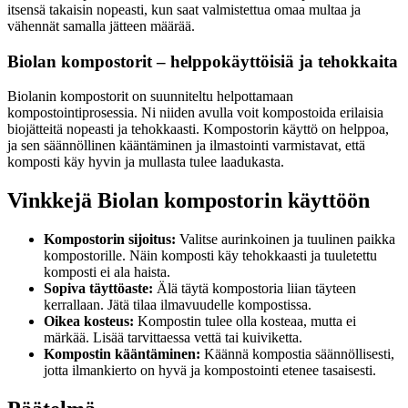
itsensä takaisin nopeasti, kun saat valmistettua omaa multaa ja
vähennät samalla jätteen määrää.
Biolan kompostorit – helppokäyttöisiä ja tehokkaita
Biolanin kompostorit on suunniteltu helpottamaan
kompostointiprosessia. Ni niiden avulla voit kompostoida erilaisia
biojätteitä nopeasti ja tehokkaasti. Kompostorin käyttö on helppoa,
ja sen säännöllinen kääntäminen ja ilmastointi varmistavat, että
komposti käy hyvin ja mullasta tulee laadukasta.
Vinkkejä Biolan kompostorin käyttöön
Kompostorin sijoitus:
Valitse aurinkoinen ja tuulinen paikka
kompostorille. Näin komposti käy tehokkaasti ja tuuletettu
komposti ei ala haista.
Sopiva täyttöaste:
Älä täytä kompostoria liian täyteen
kerrallaan. Jätä tilaa ilmavuudelle kompostissa.
Oikea kosteus:
Kompostin tulee olla kosteaa, mutta ei
märkää. Lisää tarvittaessa vettä tai kuiviketta.
Kompostin kääntäminen:
Käännä kompostia säännöllisesti,
jotta ilmankierto on hyvä ja kompostointi etenee tasaisesti.