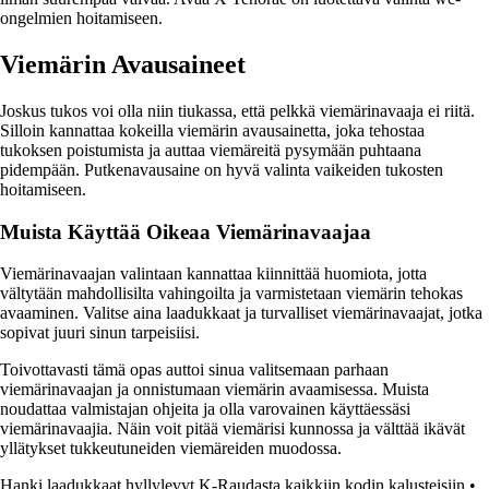
ongelmien hoitamiseen.
Viemärin Avausaineet
Joskus tukos voi olla niin tiukassa, että pelkkä viemärinavaaja ei riitä.
Silloin kannattaa kokeilla viemärin avausainetta, joka tehostaa
tukoksen poistumista ja auttaa viemäreitä pysymään puhtaana
pidempään. Putkenavausaine on hyvä valinta vaikeiden tukosten
hoitamiseen.
Muista Käyttää Oikeaa Viemärinavaajaa
Viemärinavaajan valintaan kannattaa kiinnittää huomiota, jotta
vältytään mahdollisilta vahingoilta ja varmistetaan viemärin tehokas
avaaminen. Valitse aina laadukkaat ja turvalliset viemärinavaajat, jotka
sopivat juuri sinun tarpeisiisi.
Toivottavasti tämä opas auttoi sinua valitsemaan parhaan
viemärinavaajan ja onnistumaan viemärin avaamisessa. Muista
noudattaa valmistajan ohjeita ja olla varovainen käyttäessäsi
viemärinavaajia. Näin voit pitää viemärisi kunnossa ja välttää ikävät
yllätykset tukkeutuneiden viemäreiden muodossa.
Hanki laadukkaat hyllylevyt K-Raudasta kaikkiin kodin kalusteisiin
•