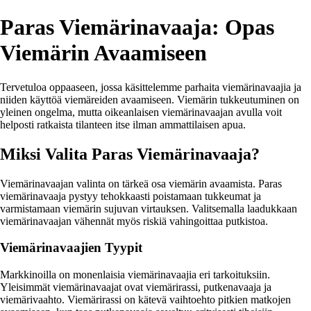
Paras Viemärinavaaja: Opas
Viemärin Avaamiseen
Tervetuloa oppaaseen, jossa käsittelemme parhaita viemärinavaajia ja
niiden käyttöä viemäreiden avaamiseen. Viemärin tukkeutuminen on
yleinen ongelma, mutta oikeanlaisen viemärinavaajan avulla voit
helposti ratkaista tilanteen itse ilman ammattilaisen apua.
Miksi Valita Paras Viemärinavaaja?
Viemärinavaajan valinta on tärkeä osa viemärin avaamista. Paras
viemärinavaaja pystyy tehokkaasti poistamaan tukkeumat ja
varmistamaan viemärin sujuvan virtauksen. Valitsemalla laadukkaan
viemärinavaajan vähennät myös riskiä vahingoittaa putkistoa.
Viemärinavaajien Tyypit
Markkinoilla on monenlaisia viemärinavaajia eri tarkoituksiin.
Yleisimmät viemärinavaajat ovat viemärirassi, putkenavaaja ja
viemärivaahto. Viemärirassi on kätevä vaihtoehto pitkien matkojen