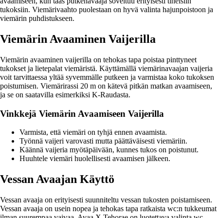
avaamiseen, kun taas putkenavaaja soveltuu erityisesti tiheisiin
tukoksiin. Viemärivaahto puolestaan on hyvä valinta hajunpoistoon ja
viemärin puhdistukseen.
Viemärin Avaaminen Vaijerilla
Viemärin avaaminen vaijerilla on tehokas tapa poistaa pinttyneet
tukokset ja lietepalat viemäristä. Käyttämällä viemärinavaajan vaijeria
voit tarvittaessa yltää syvemmälle putkeen ja varmistaa koko tukoksen
poistumisen. Viemärirassi 20 m on kätevä pitkän matkan avaamiseen,
ja se on saatavilla esimerkiksi K-Raudasta.
Vinkkejä Viemärin Avaamiseen Vaijerilla
Varmista, että viemäri on tyhjä ennen avaamista.
Työnnä vaijeri varovasti mutta päättäväisesti viemäriin.
Käännä vaijeria myötäpäivään, kunnes tukos on poistunut.
Huuhtele viemäri huolellisesti avaamisen jälkeen.
Vessan Avaajan Käyttö
Vessan avaaja on erityisesti suunniteltu vessan tukosten poistamiseen.
Vessan avaaja on usein nopea ja tehokas tapa ratkaista wc:n tukkeumat
ilman suurempaa vaivaa. Avaa X Tehorae on luotettava valinta wc-