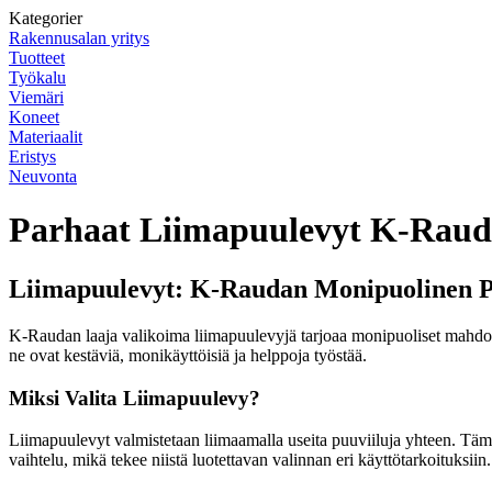
Kategorier
Rakennusalan yritys
Tuotteet
Työkalu
Viemäri
Koneet
Materiaalit
Eristys
Neuvonta
Parhaat Liimapuulevyt K-Rauda
Liimapuulevyt: K-Raudan Monipuolinen P
K-Raudan laaja valikoima liimapuulevyjä tarjoaa monipuoliset mahdollisu
ne ovat kestäviä, monikäyttöisiä ja helppoja työstää.
Miksi Valita Liimapuulevy?
Liimapuulevyt valmistetaan liimaamalla useita puuviiluja yhteen. Täm
vaihtelu, mikä tekee niistä luotettavan valinnan eri käyttötarkoituksiin.