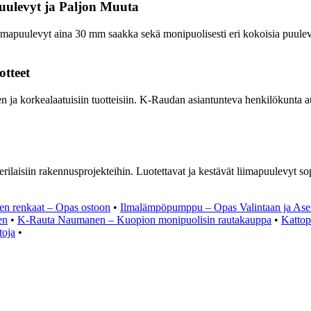
ulevyt ja Paljon Muuta
mapuulevyt aina 30 mm saakka sekä monipuolisesti eri kokoisia puulevyjä
tteet
 ja korkealaatuisiin tuotteisiin. K-Raudan asiantunteva henkilökunta aut
laisiin rakennusprojekteihin. Luotettavat ja kestävät liimapuulevyt sopiv
iden renkaat – Opas ostoon
•
Ilmalämpöpumppu – Opas Valintaan ja As
en
•
K-Rauta Naumanen – Kuopion monipuolisin rautakauppa
•
Kattop
toja
•