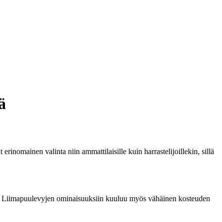
ä
inomainen valinta niin ammattilaisille kuin harrastelijoillekin, sillä
hin. Liimapuulevyjen ominaisuuksiin kuuluu myös vähäinen kosteuden