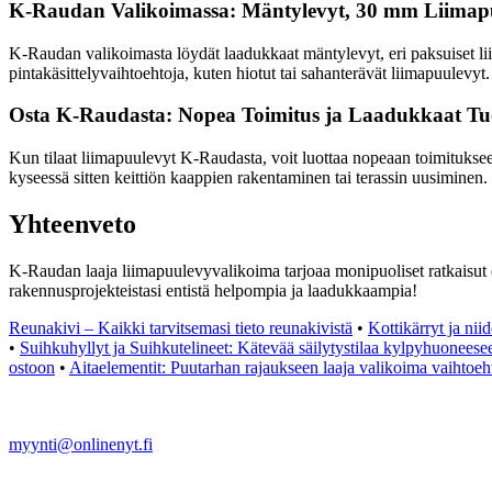
K-Raudan Valikoimassa: Mäntylevyt, 30 mm Liimapu
K-Raudan valikoimasta löydät laadukkaat mäntylevyt, eri paksuiset lii
pintakäsittelyvaihtoehtoja, kuten hiotut tai sahanterävät liimapuulevyt.
Osta K-Raudasta: Nopea Toimitus ja Laadukkaat Tuo
Kun tilaat liimapuulevyt K-Raudasta, voit luottaa nopeaan toimitukseen
kyseessä sitten keittiön kaappien rakentaminen tai terassin uusiminen.
Yhteenveto
K-Raudan laaja liimapuulevyvalikoima tarjoaa monipuoliset ratkaisut eri
rakennusprojekteistasi entistä helpompia ja laadukkaampia!
Reunakivi – Kaikki tarvitsemasi tieto reunakivistä
•
Kottikärryt ja ni
•
Suihkuhyllyt ja Suihkutelineet: Kätevää säilytystilaa kylpyhuoneese
ostoon
•
Aitaelementit: Puutarhan rajaukseen laaja valikoima vaihtoeh
myynti@onlinenyt.fi