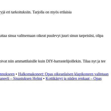
 eri tarkoituksiin. Tarjolla on myös erilaisia
taa sinua valitsemaan oikeat puulevyt juuri sinun tarpeisiisi, olipa
at niin ammattilaisille kuin DIY-harrastelijoillekin. Tilaa nyt ja tee
ennukseen
•
Halkomakoneet: Opas oikeanlaisen klapikoneen valintaan
aneeli – Sisustuksen Helmi
•
Kottikärryt ja niiden renkaat – Opas