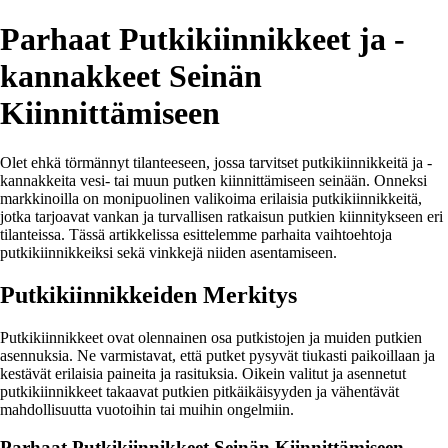
Parhaat Putkikiinnikkeet ja -
kannakkeet Seinän
Kiinnittämiseen
Olet ehkä törmännyt tilanteeseen, jossa tarvitset putkikiinnikkeitä ja -
kannakkeita vesi- tai muun putken kiinnittämiseen seinään. Onneksi
markkinoilla on monipuolinen valikoima erilaisia putkikiinnikkeitä,
jotka tarjoavat vankan ja turvallisen ratkaisun putkien kiinnitykseen eri
tilanteissa. Tässä artikkelissa esittelemme parhaita vaihtoehtoja
putkikiinnikkeiksi sekä vinkkejä niiden asentamiseen.
Putkikiinnikkeiden Merkitys
Putkikiinnikkeet ovat olennainen osa putkistojen ja muiden putkien
asennuksia. Ne varmistavat, että putket pysyvät tiukasti paikoillaan ja
kestävät erilaisia paineita ja rasituksia. Oikein valitut ja asennetut
putkikiinnikkeet takaavat putkien pitkäikäisyyden ja vähentävät
mahdollisuutta vuotoihin tai muihin ongelmiin.
Parhaat Putkikiinnikkeet Seinän Kiinnittämiseen