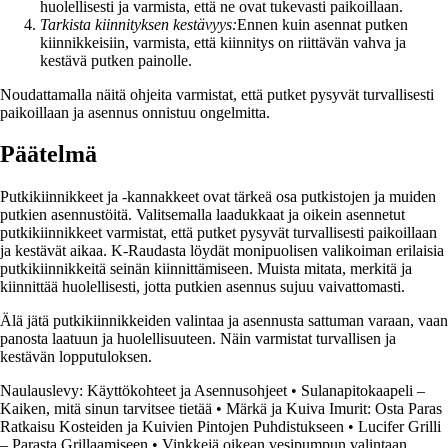
huolellisesti ja varmista, että ne ovat tukevasti paikoillaan.
Tarkista kiinnityksen kestävyys:
Ennen kuin asennat putken
kiinnikkeisiin, varmista, että kiinnitys on riittävän vahva ja
kestävä putken painolle.
Noudattamalla näitä ohjeita varmistat, että putket pysyvät turvallisesti
paikoillaan ja asennus onnistuu ongelmitta.
Päätelmä
Putkikiinnikkeet ja -kannakkeet ovat tärkeä osa putkistojen ja muiden
putkien asennustöitä. Valitsemalla laadukkaat ja oikein asennetut
putkikiinnikkeet varmistat, että putket pysyvät turvallisesti paikoillaan
ja kestävät aikaa. K-Raudasta löydät monipuolisen valikoiman erilaisia
putkikiinnikkeitä seinän kiinnittämiseen. Muista mitata, merkitä ja
kiinnittää huolellisesti, jotta putkien asennus sujuu vaivattomasti.
Älä jätä putkikiinnikkeiden valintaa ja asennusta sattuman varaan, vaan
panosta laatuun ja huolellisuuteen. Näin varmistat turvallisen ja
kestävän lopputuloksen.
Naulauslevy: Käyttökohteet ja Asennusohjeet
•
Sulanapitokaapeli –
Kaiken, mitä sinun tarvitsee tietää
•
Märkä ja Kuiva Imurit: Osta Paras
Ratkaisu Kosteiden ja Kuivien Pintojen Puhdistukseen
•
Lucifer Grilli
– Parasta Grillaamiseen
•
Vinkkejä oikean vesipumpun valintaan