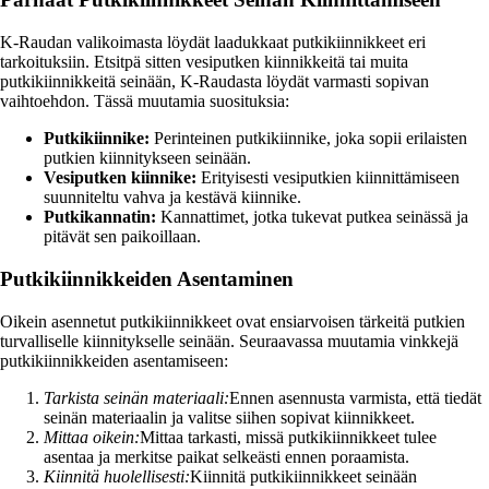
K-Raudan valikoimasta löydät laadukkaat putkikiinnikkeet eri
tarkoituksiin. Etsitpä sitten vesiputken kiinnikkeitä tai muita
putkikiinnikkeitä seinään, K-Raudasta löydät varmasti sopivan
vaihtoehdon. Tässä muutamia suosituksia:
Putkikiinnike:
Perinteinen putkikiinnike, joka sopii erilaisten
putkien kiinnitykseen seinään.
Vesiputken kiinnike:
Erityisesti vesiputkien kiinnittämiseen
suunniteltu vahva ja kestävä kiinnike.
Putkikannatin:
Kannattimet, jotka tukevat putkea seinässä ja
pitävät sen paikoillaan.
Putkikiinnikkeiden Asentaminen
Oikein asennetut putkikiinnikkeet ovat ensiarvoisen tärkeitä putkien
turvalliselle kiinnitykselle seinään. Seuraavassa muutamia vinkkejä
putkikiinnikkeiden asentamiseen:
Tarkista seinän materiaali:
Ennen asennusta varmista, että tiedät
seinän materiaalin ja valitse siihen sopivat kiinnikkeet.
Mittaa oikein:
Mittaa tarkasti, missä putkikiinnikkeet tulee
asentaa ja merkitse paikat selkeästi ennen poraamista.
Kiinnitä huolellisesti:
Kiinnitä putkikiinnikkeet seinään