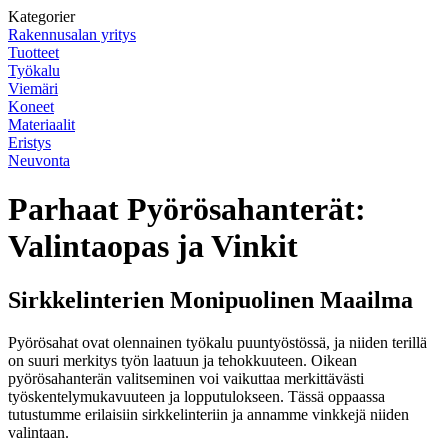
Kategorier
Rakennusalan yritys
Tuotteet
Työkalu
Viemäri
Koneet
Materiaalit
Eristys
Neuvonta
Parhaat Pyörösahanterät:
Valintaopas ja Vinkit
Sirkkelinterien Monipuolinen Maailma
Pyörösahat ovat olennainen työkalu puuntyöstössä, ja niiden terillä
on suuri merkitys työn laatuun ja tehokkuuteen. Oikean
pyörösahanterän valitseminen voi vaikuttaa merkittävästi
työskentelymukavuuteen ja lopputulokseen. Tässä oppaassa
tutustumme erilaisiin sirkkelinteriin ja annamme vinkkejä niiden
valintaan.