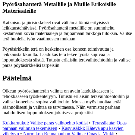
Pyörösahanterä Metallille ja Muille Erikoisille
Materiaaleille
Katkaisu- ja jiirisirkkeleet ovat välttämättömiä erityisissä
leikkaustehtävissä. Pyörösahanterä metallille on suunniteltu
kestämään kovia materiaaleja ja tarjoamaan tarkkoja tuloksia. Valitse
terä huolella työn vaatimusten mukaan.
Pöytäsirkkelin terä on keskeinen osa koneen toimivuutta ja
leikkaustarkkuutta. Laadukas terä tekee työstä sujuvaa ja
lopputuloksesta siistiä. Tutustu erilaisiin terävaihtoehtoihin ja valitse
paras pöytäsirkkelisi tarpeisiin.
Päätelmä
Oikean pyörösahanterän valinta on avain laadukkaaseen ja
tehokkaaseen työskentelyyn. Tutustu erilaisiin terävaihtoehtoihin ja
valitse koneellesi sopiva vaihtoehto. Muista myös huoltaa terää
säännöllisesti ja vaihtaa se tarvittaessa. Näin varmistat parhaan
mahdollisen lopputuloksen jokaisessa projektiisi.
Kukkaruukut: Valitse paras vaihtoehto kotiisi
•
Terassilauta: Opas
parhaan valinnan tekemiseen
•
Kasvusäkki: Kätevä apu kasvien
viljelyyn
•
Nurmikon Reunanauhan Valinta: Opas ja Vinkit
•