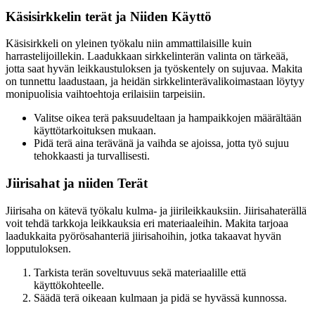
Käsisirkkelin terät ja Niiden Käyttö
Käsisirkkeli on yleinen työkalu niin ammattilaisille kuin
harrastelijoillekin. Laadukkaan sirkkelinterän valinta on tärkeää,
jotta saat hyvän leikkaustuloksen ja työskentely on sujuvaa. Makita
on tunnettu laadustaan, ja heidän sirkkelinterävalikoimastaan löytyy
monipuolisia vaihtoehtoja erilaisiin tarpeisiin.
Valitse oikea terä paksuudeltaan ja hampaikkojen määrältään
käyttötarkoituksen mukaan.
Pidä terä aina terävänä ja vaihda se ajoissa, jotta työ sujuu
tehokkaasti ja turvallisesti.
Jiirisahat ja niiden Terät
Jiirisaha on kätevä työkalu kulma- ja jiirileikkauksiin. Jiirisahaterällä
voit tehdä tarkkoja leikkauksia eri materiaaleihin. Makita tarjoaa
laadukkaita pyörösahanteriä jiirisahoihin, jotka takaavat hyvän
lopputuloksen.
Tarkista terän soveltuvuus sekä materiaalille että
käyttökohteelle.
Säädä terä oikeaan kulmaan ja pidä se hyvässä kunnossa.