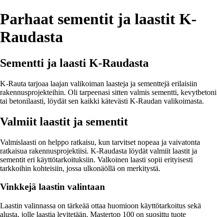
Parhaat sementit ja laastit K-
Raudasta
Sementti ja laasti K-Raudasta
K-Rauta tarjoaa laajan valikoiman laasteja ja sementtejä erilaisiin
rakennusprojekteihin. Oli tarpeenasi sitten valmis sementti, kevytbetoni
tai betonilaasti, löydät sen kaikki kätevästi K-Raudan valikoimasta.
Valmiit laastit ja sementit
Valmislaasti on helppo ratkaisu, kun tarvitset nopeaa ja vaivatonta
ratkaisua rakennusprojektiisi. K-Raudasta löydät valmiit laastit ja
sementit eri käyttötarkoituksiin. Valkoinen laasti sopii erityisesti
tarkkoihin kohteisiin, jossa ulkonäöllä on merkitystä.
Vinkkejä laastin valintaan
Laastin valinnassa on tärkeää ottaa huomioon käyttötarkoitus sekä
alusta, jolle laastia levitetään. Mastertop 100 on suosittu tuote