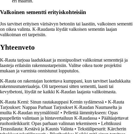
eri määriin.
Valkoinen sementti erityiskohteisiin
Jos tarvitset erityisen värisävyn betoniin tai laastiin, valkoinen sementti
on oikea valinta. K-Raudasta löydät valkoisen sementin laajan
valikoiman eri tarpeisiin.
Yhteenveto
K-Rauta tarjoaa laadukkaat ja monipuoliset valikoimat sementtejä ja
laasteja erilaisiin rakennustarpeisiin. Valitse oikea tuote projektisi
mukaan ja varmista onnistunut lopputulos.
K-Rauta on rakentajan luotettava kumppani, kun tarvitset laadukkaita
rakennusmateriaaleja. Oli tarpeenasi sitten sementti, laasti tai
kevytbetoni, löydät ne kaikki K-Raudan laajasta valikoimasta.
K-Rauta Kemi: Sinun rautakauppasi Kemin sydämessä
•
K-Rauta
Tarjoukset: Nappaa Parhaat Tarjoukset K-Raudan Naumaselta ja
muilta K-Raudan myymälöistä!
•
Pellettiä lämmitykseen: Opas
puupelletin valintaan ja hintavertailuun K-Raudassa
•
Päältäajettavat
ruohonleikkurit: Opas parhaan valinnan tekemiseen
•
Lehtikuusi
Terassilauta: Kestävä ja Kaunis Valinta
•
Tekstiilipesurit: Kärcherin