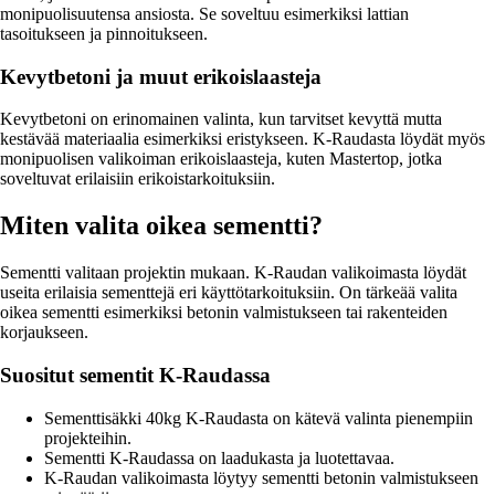
monipuolisuutensa ansiosta. Se soveltuu esimerkiksi lattian
tasoitukseen ja pinnoitukseen.
Kevytbetoni ja muut erikoislaasteja
Kevytbetoni on erinomainen valinta, kun tarvitset kevyttä mutta
kestävää materiaalia esimerkiksi eristykseen. K-Raudasta löydät myös
monipuolisen valikoiman erikoislaasteja, kuten Mastertop, jotka
soveltuvat erilaisiin erikoistarkoituksiin.
Miten valita oikea sementti?
Sementti valitaan projektin mukaan. K-Raudan valikoimasta löydät
useita erilaisia sementtejä eri käyttötarkoituksiin. On tärkeää valita
oikea sementti esimerkiksi betonin valmistukseen tai rakenteiden
korjaukseen.
Suositut sementit K-Raudassa
Sementtisäkki 40kg K-Raudasta on kätevä valinta pienempiin
projekteihin.
Sementti K-Raudassa on laadukasta ja luotettavaa.
K-Raudan valikoimasta löytyy sementti betonin valmistukseen