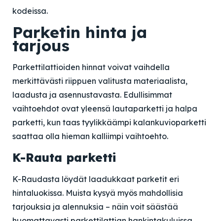
kodeissa.
Parketin hinta ja
tarjous
Parkettilattioiden hinnat voivat vaihdella
merkittävästi riippuen valitusta materiaalista,
laadusta ja asennustavasta. Edullisimmat
vaihtoehdot ovat yleensä lautaparketti ja halpa
parketti, kun taas tyylikkäämpi kalankuvioparketti
saattaa olla hieman kalliimpi vaihtoehto.
K-Rauta parketti
K-Raudasta löydät laadukkaat parketit eri
hintaluokissa. Muista kysyä myös mahdollisia
tarjouksia ja alennuksia – näin voit säästää
huomattavasti parkettilattian hankintakuluissa.