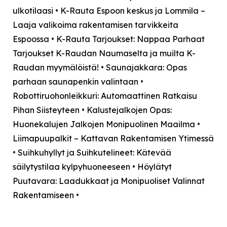
ulkotilaasi
•
K-Rauta Espoon keskus ja Lommila –
Laaja valikoima rakentamisen tarvikkeita
Espoossa
•
K-Rauta Tarjoukset: Nappaa Parhaat
Tarjoukset K-Raudan Naumaselta ja muilta K-
Raudan myymälöistä!
•
Saunajakkara: Opas
parhaan saunapenkin valintaan
•
Robottiruohonleikkuri: Automaattinen Ratkaisu
Pihan Siisteyteen
•
Kalustejalkojen Opas:
Huonekalujen Jalkojen Monipuolinen Maailma
•
Liimapuupalkit – Kattavan Rakentamisen Ytimessä
•
Suihkuhyllyt ja Suihkutelineet: Kätevää
säilytystilaa kylpyhuoneeseen
•
Höylätyt
Puutavara: Laadukkaat ja Monipuoliset Valinnat
Rakentamiseen
•