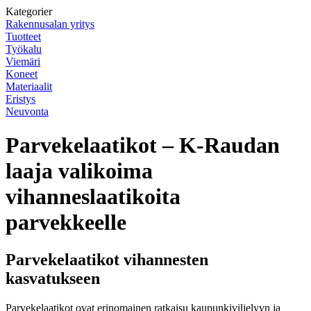
Kategorier
Rakennusalan yritys
Tuotteet
Työkalu
Viemäri
Koneet
Materiaalit
Eristys
Neuvonta
Parvekelaatikot – K-Raudan
laaja valikoima
vihanneslaatikoita
parvekkeelle
Parvekelaatikot vihannesten
kasvatukseen
Parvekelaatikot ovat erinomainen ratkaisu kaupunkiviljelyyn ja