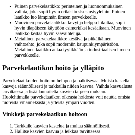
Puinen parvekelaatikko: perinteinen ja luonnonmukainen
valinta, joka sopii hyvin erilaisiin sisustustyyleihin. Puinen
laatikko luo lämpimän ilmeen parvekkeelle.
Muovinen parvekelaatikko: kevyt ja helppo liikuttaa, sopii
hyvin tilapäiseen käyttöön esimerkiksi kesäaikaan. Muovinen
laatikko kestää hyvin säävaihteluja.
Metallinen parvekelaatikko: kestävä ja pitkäikäinen
vaihtoehto, joka sopii moderniin kaupunkiympäristöön.
Metallinen laatikko antaa tyylikkään ja industriaalisen ilmeen
parvekkeelle.
Parvekelaatikon hoito ja ylläpito
Parvekelaatikoiden hoito on helppoa ja palkitsevaa. Muista kastella
kasveja säännöllisesti ja tarkkailla niiden kasvua. Vaihda kasvualusta
tarvittaessa ja lisää lannoitetta kasvien tarpeen mukaan.
Huolehtimalla parvekelaatikon oikeasta hoidosta voit nauttia omista
tuoreista vihanneksista ja yrteistä ympäri vuoden.
Vinkkejä parvekelaatikon hoitoon
Tarkkaile kasvien kastelua ja multaa säännöllisesti.
Hallitse kasvien kasvua ja leikkaa tarvittaessa.