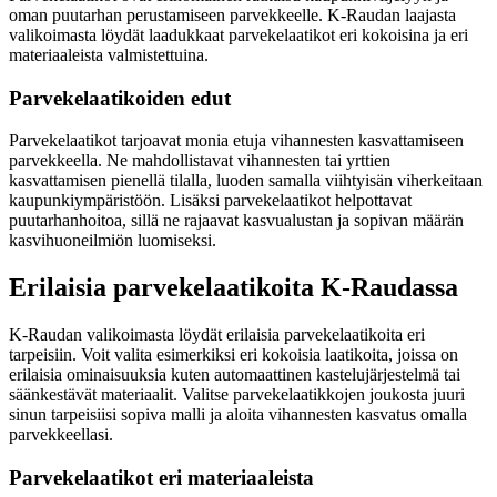
oman puutarhan perustamiseen parvekkeelle. K-Raudan laajasta
valikoimasta löydät laadukkaat parvekelaatikot eri kokoisina ja eri
materiaaleista valmistettuina.
Parvekelaatikoiden edut
Parvekelaatikot tarjoavat monia etuja vihannesten kasvattamiseen
parvekkeella. Ne mahdollistavat vihannesten tai yrttien
kasvattamisen pienellä tilalla, luoden samalla viihtyisän viherkeitaan
kaupunkiympäristöön. Lisäksi parvekelaatikot helpottavat
puutarhanhoitoa, sillä ne rajaavat kasvualustan ja sopivan määrän
kasvihuoneilmiön luomiseksi.
Erilaisia parvekelaatikoita K-Raudassa
K-Raudan valikoimasta löydät erilaisia parvekelaatikoita eri
tarpeisiin. Voit valita esimerkiksi eri kokoisia laatikoita, joissa on
erilaisia ominaisuuksia kuten automaattinen kastelujärjestelmä tai
säänkestävät materiaalit. Valitse parvekelaatikkojen joukosta juuri
sinun tarpeisiisi sopiva malli ja aloita vihannesten kasvatus omalla
parvekkeellasi.
Parvekelaatikot eri materiaaleista