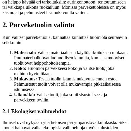
on helppo käyttää eri tarkoituksiin: auringonottoon, rentoutumiseen
tai vaikkapa ulkona ruokailuun. Monissa parveketuoleissa on myös
käsinojat ja pehmusteet lisämukavuutta varten.
2. Parveketuolin valinta
Kun valitset parveketuolia, kannattaa kiinnittää huomiota seuraaviin
seikkoihin:
Materiaali:
Valitse materiaali sen käyttötarkoituksen mukaan.
Puumateriaalit ovat luonnollisen kauniita, kun taas muoviset
tuolit ovat helppohoitoisempia.
Koko:
Huomioi parvekkeesi koko ja valitse tuoli, joka
mahtuu hyvin tilaan.
Mukavuus:
Testaa tuolin istumismukavuus ennen ostoa.
Pehmustetut tuolit voivat olla mukavampia pitkäaikaisessa
istumisessa.
Ulkonäkö:
Valitse tuoli, joka sopii sisustukseesi ja
parvekkeen tyyliin.
2.1 Ekologiset vaihtoehdot
Ihmiset ovat nykyään yhä tietoisempia ympäristövaikutuksista. Siksi
monet haluavat valita ekologisia vaihtoehtoja myös kalusteiden