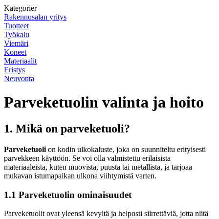
Kategorier
Rakennusalan yritys
Tuotteet
Työkalu
Viemäri
Koneet
Materiaalit
Eristys
Neuvonta
Parveketuolin valinta ja hoito
1. Mikä on parveketuoli?
Parveketuoli
on kodin ulkokaluste, joka on suunniteltu erityisesti
parvekkeen käyttöön. Se voi olla valmistettu erilaisista
materiaaleista, kuten muovista, puusta tai metallista, ja tarjoaa
mukavan istumapaikan ulkona viihtymistä varten.
1.1 Parveketuolin ominaisuudet
Parveketuolit ovat yleensä kevyitä ja helposti siirrettäviä, jotta niitä