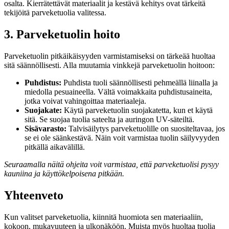
osalta. Kierrätettävät materiaalit ja kestävä kehitys ovat tärkeitä
tekijöitä parveketuolia valitessa.
3. Parveketuolin hoito
Parveketuolin pitkäikäisyyden varmistamiseksi on tärkeää huoltaa
sitä säännöllisesti. Alla muutamia vinkkejä parveketuolin hoitoon:
Puhdistus:
Puhdista tuoli säännöllisesti pehmeällä liinalla ja
miedolla pesuaineella. Vältä voimakkaita puhdistusaineita,
jotka voivat vahingoittaa materiaaleja.
Suojakate:
Käytä parveketuolin suojakatetta, kun et käytä
sitä. Se suojaa tuolia sateelta ja auringon UV-säteiltä.
Sisävarasto:
Talvisäilytys parveketuolille on suositeltavaa, jos
se ei ole säänkestävä. Näin voit varmistaa tuolin säilyvyyden
pitkällä aikavälillä.
Seuraamalla näitä ohjeita voit varmistaa, että parveketuolisi pysyy
kauniina ja käyttökelpoisena pitkään.
Yhteenveto
Kun valitset parveketuolia, kiinnitä huomiota sen materiaaliin,
kokoon, mukavuuteen ja ulkonäköön. Muista myös huoltaa tuolia