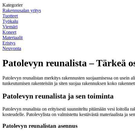
Kategorier
Rakennusalan yritys
Tuotteet
Työkalu
Viemäri
Koneet
Materiaalit
Eristys
Neuvonta
Patolevyn reunalista – Tärkeä 
Patolevyn reunalistan merkitys rakennusten suojaamisessa on usein ali
tunkeutumisen rakenteisiin ja siten suojaa rakennuksen koko rakennetta
Patolevyn reunalista ja sen toiminta
Patolevyn reunalista on erityisesti suunniteltu pitämään vesi loitolla
kosteudelle. Patolevylista on valmistettu kestävästä materiaalista ja s
Patolevyn reunalistan asennus