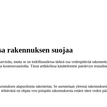
osa rakennuksen suojaa
arvioitu, mutta se on todellisuudessa tärkeä osa vedenpitävää rakennetta
 kosteusvaurioilta. Tässä artikkelissa käsittelemme patolevyn reunalist
 rakennuksen alapuolisista rakenteista. Se asennetaan yleensä rakennukse
en tehtävänä on ohjata vesi poispäin rakennuksesta estäen siten veden pää