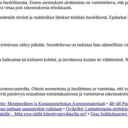
 huolellisuutta. Ennen asennuksen aloittamista on varmistettava, että pat
si virtaa pois rakennuksesta tehokkaasti.
etään tiiviisti ja mahdolliset liitokset tehdään huolellisesti. Epätarkat l
 toimivuus säilyy pitkään. Suositeltavaa on tarkistaa lista säännöllisin vä
 halkeamat tai kuluneet kohdat, ja tarvittaessa korjata ne välittömästi. 
osteusvaurioilta. Oikein asennettuna ja huollettuna se varmistaa, että v
itävät patolevyn reunalistan toimintakunnossa ja varmistavat rakennuksen
hto: Monipuolinen ja Kustannustehokas Asennusmateriaali
•
48×48 Puut
pas parhaan saunapenkin valintaan
•
Ovikellot: Langattomasta perinteise
sinkilät – Mitä eroa näillä kiinnitystarvikkeilla on?
•
Oras Suihkahanojen