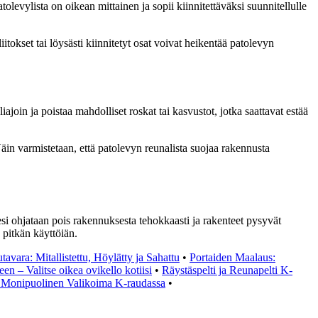
olevylista on oikean mittainen ja sopii kiinnitettäväksi suunnitellulle
iitokset tai löysästi kiinnitetyt osat voivat heikentää patolevyn
liajoin ja poistaa mahdolliset roskat tai kasvustot, jotka saattavat estää
Näin varmistetaan, että patolevyn reunalista suojaa rakennusta
esi ohjataan pois rakennuksesta tehokkaasti ja rakenteet pysyvät
 pitkän käyttöiän.
avara: Mitallistettu, Höylätty ja Sahattu
•
Portaiden Maalaus:
en – Valitse oikea ovikello kotiisi
•
Räystäspelti ja Reunapelti K-
 Monipuolinen Valikoima K-raudassa
•