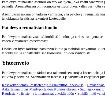
Patolevyn reunalistan asennus on tarkkaa työtä, joka vaatii osaamista ja
paikalle. Asennettaessa on huomioitava myös oikea kaltevuus, jotta ve
Asennuksen aikana on tärkeää varmistaa, että patolevyn reunalista kiinnit
tehokkuutta ja altistaa rakenteet kosteudelle.
Patolevyn reunalistan huolto
Patolevyn reunalista vaatii säännöllistä huoltoa ja tarkastusta, jotta sen
veden virtaamisen esteettömästi.
Lisäksi on hyvä tarkistaa patolevyn kunto ja mahdolliset vauriot, kuten
tehokkaasti ja ennaltaehkäisee kosteusvaurioiden syntymistä.
Yhteenveto
Patolevyn reunalista on tärkeä osa rakennuksen suojaa kosteudelta ja k
kuivina ja terveinä. Säännöllinen tarkastus ja tarvittavat korjaukset p
Kesäkeittiö terassille: Itsetehdyt Kesäkeittiöt Tee-se-itse
•
Uretaanivaa
Askartelijan Opas Mäntyportaiden Kunnostukseen
•
Saunajakkara: O
Raudasta
•
Tiiviste- ja Liimamassat ulkokäyttöön
•
Sinkilä, niitti vai 