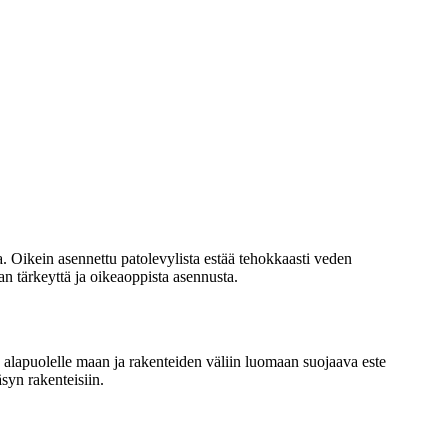
. Oikein asennettu patolevylista estää tehokkaasti veden
an tärkeyttä ja oikeaoppista asennusta.
n alapuolelle maan ja rakenteiden väliin luomaan suojaava este
syn rakenteisiin.