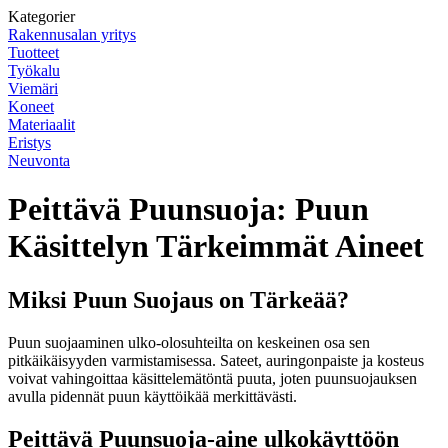
Kategorier
Rakennusalan yritys
Tuotteet
Työkalu
Viemäri
Koneet
Materiaalit
Eristys
Neuvonta
Peittävä Puunsuoja: Puun
Käsittelyn Tärkeimmät Aineet
Miksi Puun Suojaus on Tärkeää?
Puun suojaaminen ulko-olosuhteilta on keskeinen osa sen
pitkäikäisyyden varmistamisessa. Sateet, auringonpaiste ja kosteus
voivat vahingoittaa käsittelemätöntä puuta, joten puunsuojauksen
avulla pidennät puun käyttöikää merkittävästi.
Peittävä Puunsuoja-aine ulkokäyttöön