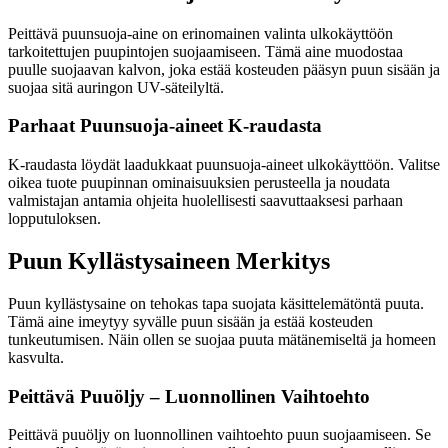
Peittävä puunsuoja-aine on erinomainen valinta ulkokäyttöön
tarkoitettujen puupintojen suojaamiseen. Tämä aine muodostaa
puulle suojaavan kalvon, joka estää kosteuden pääsyn puun sisään ja
suojaa sitä auringon UV-säteilyltä.
Parhaat Puunsuoja-aineet K-raudasta
K-raudasta löydät laadukkaat puunsuoja-aineet ulkokäyttöön. Valitse
oikea tuote puupinnan ominaisuuksien perusteella ja noudata
valmistajan antamia ohjeita huolellisesti saavuttaaksesi parhaan
lopputuloksen.
Puun Kyllästysaineen Merkitys
Puun kyllästysaine on tehokas tapa suojata käsittelemätöntä puuta.
Tämä aine imeytyy syvälle puun sisään ja estää kosteuden
tunkeutumisen. Näin ollen se suojaa puuta mätänemiseltä ja homeen
kasvulta.
Peittävä Puuöljy – Luonnollinen Vaihtoehto
Peittävä puuöljy on luonnollinen vaihtoehto puun suojaamiseen. Se