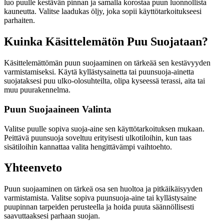
luo puulle kestävän pinnan ja samalla korostaa puun luonnollista
kauneutta. Valitse laadukas öljy, joka sopii käyttötarkoitukseesi
parhaiten.
Kuinka Käsittelemätön Puu Suojataan?
Käsittelemättömän puun suojaaminen on tärkeää sen kestävyyden
varmistamiseksi. Käytä kyllästysainetta tai puunsuoja-ainetta
suojataksesi puu ulko-olosuhteilta, olipa kyseessä terassi, aita tai
muu puurakennelma.
Puun Suojaaineen Valinta
Valitse puulle sopiva suoja-aine sen käyttötarkoituksen mukaan.
Peittävä puunsuoja soveltuu erityisesti ulkotiloihin, kun taas
sisätiloihin kannattaa valita hengittävämpi vaihtoehto.
Yhteenveto
Puun suojaaminen on tärkeä osa sen huoltoa ja pitkäikäisyyden
varmistamista. Valitse sopiva puunsuoja-aine tai kyllästysaine
puupinnan tarpeiden perusteella ja hoida puuta säännöllisesti
saavuttaaksesi parhaan suojan.