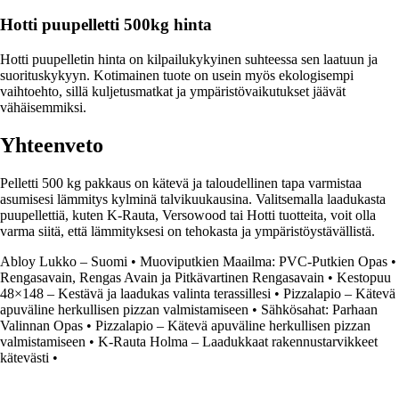
Hotti puupelletti 500kg hinta
Hotti puupelletin hinta on kilpailukykyinen suhteessa sen laatuun ja
suorituskykyyn. Kotimainen tuote on usein myös ekologisempi
vaihtoehto, sillä kuljetusmatkat ja ympäristövaikutukset jäävät
vähäisemmiksi.
Yhteenveto
Pelletti 500 kg pakkaus on kätevä ja taloudellinen tapa varmistaa
asumisesi lämmitys kylminä talvikuukausina. Valitsemalla laadukasta
puupellettiä, kuten K-Rauta, Versowood tai Hotti tuotteita, voit olla
varma siitä, että lämmityksesi on tehokasta ja ympäristöystävällistä.
Abloy Lukko – Suomi
•
Muoviputkien Maailma: PVC-Putkien Opas
•
Rengasavain, Rengas Avain ja Pitkävartinen Rengasavain
•
Kestopuu
48×148 – Kestävä ja laadukas valinta terassillesi
•
Pizzalapio – Kätevä
apuväline herkullisen pizzan valmistamiseen
•
Sähkösahat: Parhaan
Valinnan Opas
•
Pizzalapio – Kätevä apuväline herkullisen pizzan
valmistamiseen
•
K-Rauta Holma – Laadukkaat rakennustarvikkeet
kätevästi
•