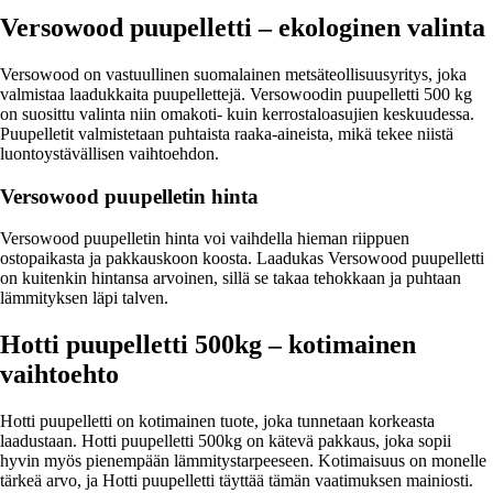
Versowood puupelletti – ekologinen valinta
Versowood on vastuullinen suomalainen metsäteollisuusyritys, joka
valmistaa laadukkaita puupellettejä. Versowoodin puupelletti 500 kg
on suosittu valinta niin omakoti- kuin kerrostaloasujien keskuudessa.
Puupelletit valmistetaan puhtaista raaka-aineista, mikä tekee niistä
luontoystävällisen vaihtoehdon.
Versowood puupelletin hinta
Versowood puupelletin hinta voi vaihdella hieman riippuen
ostopaikasta ja pakkauskoon koosta. Laadukas Versowood puupelletti
on kuitenkin hintansa arvoinen, sillä se takaa tehokkaan ja puhtaan
lämmityksen läpi talven.
Hotti puupelletti 500kg – kotimainen
vaihtoehto
Hotti puupelletti on kotimainen tuote, joka tunnetaan korkeasta
laadustaan. Hotti puupelletti 500kg on kätevä pakkaus, joka sopii
hyvin myös pienempään lämmitystarpeeseen. Kotimaisuus on monelle
tärkeä arvo, ja Hotti puupelletti täyttää tämän vaatimuksen mainiosti.