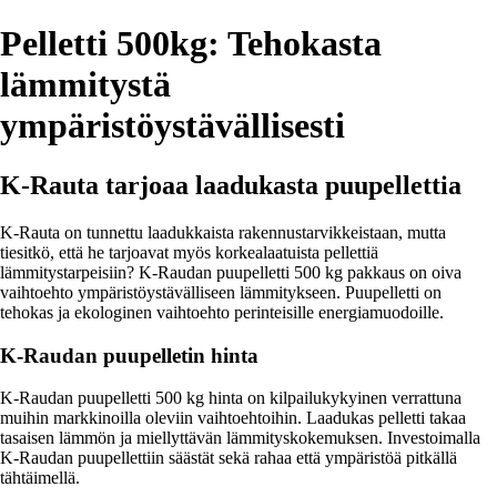
Pelletti 500kg: Tehokasta
lämmitystä
ympäristöystävällisesti
K-Rauta tarjoaa laadukasta puupellettia
K-Rauta on tunnettu laadukkaista rakennustarvikkeistaan, mutta
tiesitkö, että he tarjoavat myös korkealaatuista pellettiä
lämmitystarpeisiin? K-Raudan puupelletti 500 kg pakkaus on oiva
vaihtoehto ympäristöystävälliseen lämmitykseen. Puupelletti on
tehokas ja ekologinen vaihtoehto perinteisille energiamuodoille.
K-Raudan puupelletin hinta
K-Raudan puupelletti 500 kg hinta on kilpailukykyinen verrattuna
muihin markkinoilla oleviin vaihtoehtoihin. Laadukas pelletti takaa
tasaisen lämmön ja miellyttävän lämmityskokemuksen. Investoimalla
K-Raudan puupellettiin säästät sekä rahaa että ympäristöä pitkällä
tähtäimellä.