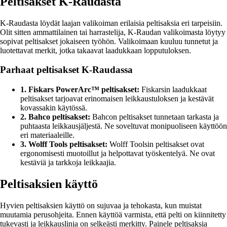
Peltisakset K-Raudasta
K-Raudasta löydät laajan valikoiman erilaisia peltisaksia eri tarpeisiin.
Olit sitten ammattilainen tai harrastelija, K-Raudan valikoimasta löytyy
sopivat peltisakset jokaiseen työhön. Valikoimaan kuuluu tunnetut ja
luotettavat merkit, jotka takaavat laadukkaan lopputuloksen.
Parhaat peltisakset K-Raudassa
1. Fiskars PowerArc™ peltisakset:
Fiskarsin laadukkaat
peltisakset tarjoavat erinomaisen leikkaustuloksen ja kestävät
kovassakin käytössä.
2. Bahco peltisakset:
Bahcon peltisakset tunnetaan tarkasta ja
puhtaasta leikkausjäljestä. Ne soveltuvat monipuoliseen käyttöön
eri materiaaleille.
3. Wolff Tools peltisakset:
Wolff Toolsin peltisakset ovat
ergonomisesti muotoillut ja helpottavat työskentelyä. Ne ovat
kestäviä ja tarkkoja leikkaajia.
Peltisaksien käyttö
Hyvien peltisaksien käyttö on sujuvaa ja tehokasta, kun muistat
muutamia perusohjeita. Ennen käyttöä varmista, että pelti on kiinnitetty
tukevasti ja leikkauslinja on selkeästi merkitty. Painele peltisaksia