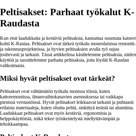
Peltisakset: Parhaat työkalut K-
Raudasta
Kun etsit laadukkaita ja kestäviä peltisaksia, kannattaa suunnata katseet
kohti K-Rautaa. Peltisakset ovat tärkeä työkalu monenlaisissa remontti-
ja rakennusprojekteissa, ja hyvien peltisaksien avulla työ sujuu
jouhevasti ja tarkasti. Tässä artikkelissa käsittelemme peltisaksia, niiden
käyttöä ja suosittelemme parhaita peltisaksia, joita löydät K-Raudan
valikoimasta.
Miksi hyvät peltisakset ovat tärkeät?
Peltisakset ovat välttämätön työkalu monissa töissä, kuten
kattoremontissa, ilmanvaihtokanavien asennuksessa tai vaikkapa
pienissä verstastöissä. Hyvät peltisakset leikkaavat tarkasti ja puhtaasti
erilaisia materiaaleja, kuten ohutta peltiä, sinkittyä terästä tai alumiinia.
Laadukkaat peltisakset ovat myös kestäviä, ergonomisia ja
helppokäyttöisiä, mikä tekee työskentelystä miellyttävämpää ja
tehokkaampaa.