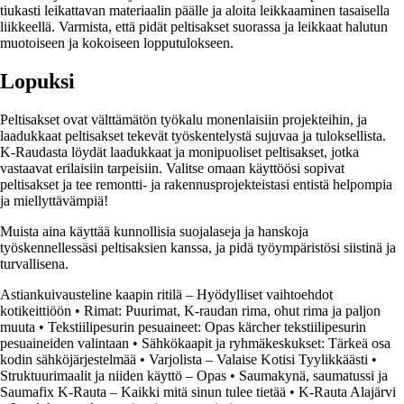
tiukasti leikattavan materiaalin päälle ja aloita leikkaaminen tasaisella
liikkeellä. Varmista, että pidät peltisakset suorassa ja leikkaat halutun
muotoiseen ja kokoiseen lopputulokseen.
Lopuksi
Peltisakset ovat välttämätön työkalu monenlaisiin projekteihin, ja
laadukkaat peltisakset tekevät työskentelystä sujuvaa ja tuloksellista.
K-Raudasta löydät laadukkaat ja monipuoliset peltisakset, jotka
vastaavat erilaisiin tarpeisiin. Valitse omaan käyttöösi sopivat
peltisakset ja tee remontti- ja rakennusprojekteistasi entistä helpompia
ja miellyttävämpiä!
Muista aina käyttää kunnollisia suojalaseja ja hanskoja
työskennellessäsi peltisaksien kanssa, ja pidä työympäristösi siistinä ja
turvallisena.
Astiankuivausteline kaapin ritilä – Hyödylliset vaihtoehdot
kotikeittiöön
•
Rimat: Puurimat, K-raudan rima, ohut rima ja paljon
muuta
•
Tekstiilipesurin pesuaineet: Opas kärcher tekstiilipesurin
pesuaineiden valintaan
•
Sähkökaapit ja ryhmäkeskukset: Tärkeä osa
kodin sähköjärjestelmää
•
Varjolista – Valaise Kotisi Tyylikkäästi
•
Struktuurimaalit ja niiden käyttö – Opas
•
Saumakynä, saumatussi ja
Saumafix K-Rauta – Kaikki mitä sinun tulee tietää
•
K-Rauta Alajärvi