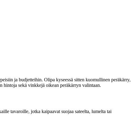
peisiin ja budjetteihin. Olipa kyseessä sitten kuomullinen peräkärry,
en hintoja sekä vinkkejä oikean peräkärryn valintaan.
aille tavaroille, jotka kaipaavat suojaa sateelta, lumelta tai