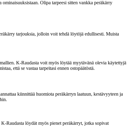
 ominaisuuksistaan. Olipa tarpeesi sitten vankka peräkärry
äkärry tarjouksia, jolloin voit tehdä löytöjä edullisesti. Muista
n mallien. K-Raudasta voit myös löytää myytävänä olevia käytettyjä
staa, että se vastaa tarpeitasi ennen ostopäätöstä.
Kannattaa kiinnittää huomiota peräkärryn laatuun, kestävyyteen ja
hin.
. K-Raudasta löydät myös pienet peräkärryt, jotka sopivat