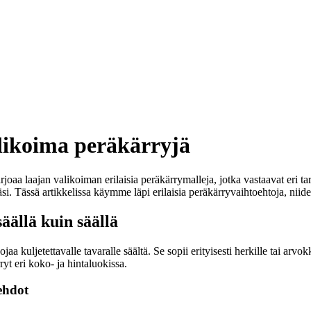
likoima peräkärryjä
aa laajan valikoiman erilaisia peräkärrymalleja, jotka vastaavat eri tar
si. Tässä artikkelissa käymme läpi erilaisia peräkärryvaihtoehtoja, niid
ällä kuin säällä
 kuljetettavalle tavaralle säältä. Se sopii erityisesti herkille tai arvokk
yt eri koko- ja hintaluokissa.
ehdot