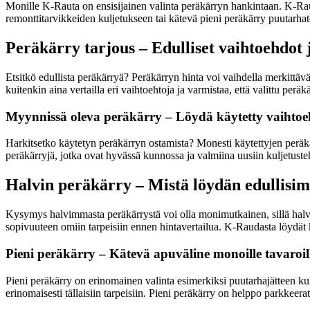
Monille K-Rauta on ensisijainen valinta peräkärryn hankintaan. K-Rau
remonttitarvikkeiden kuljetukseen tai kätevä pieni peräkärry puutarhatö
Peräkärry tarjous – Edulliset vaihtoehdot 
Etsitkö edullista peräkärryä? Peräkärryn hinta voi vaihdella merkittäväs
kuitenkin aina vertailla eri vaihtoehtoja ja varmistaa, että valittu peräk
Myynnissä oleva peräkärry – Löydä käytetty vaihtoeh
Harkitsetko käytetyn peräkärryn ostamista? Monesti käytettyjen peräk
peräkärryjä, jotka ovat hyvässä kunnossa ja valmiina uusiin kuljetusteh
Halvin peräkärry – Mistä löydän edullis
Kysymys halvimmasta peräkärrystä voi olla monimutkainen, sillä halvin 
sopivuuteen omiin tarpeisiin ennen hintavertailua. K-Raudasta löydät ku
Pieni peräkärry – Kätevä apuväline monoille tavaroil
Pieni peräkärry on erinomainen valinta esimerkiksi puutarhajätteen ku
erinomaisesti tällaisiin tarpeisiin. Pieni peräkärry on helppo parkkeera