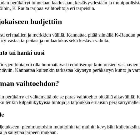
dan peräkärryt tunnetaan laadustaan, kestävyydestään ja monipuolisista
ihin, K-Rauta tarjoaa vaihtoehtoja eri tarpeisiin.
jokaiseen budjettiin
ti eri mallien ja merkkien välillä. Kannattaa pitää silmällä K-Raudan per
ärry vastaa tarpeitasi ja on laadukas sekä kestävä valinta.
to tai hanki uusi
ärryjen hinta voi olla huomattavasti edullisempi kuin uusien vastaavie
täviin. Kannattaa kuitenkin tarkastaa käytetyn peräkärryn kunto ja varmi
imman vaihtoehdon?
peräkärry ei välttämättä ole se paras vaihtoehto pitkällä aikavälillä. 
itenkin kilpailukykyisiä hintoja ja tarjouksia erilaisiin peräkärrymallei
le
ljetukseen, pienimuotoisiin muuttoihin tai muihin kevyisiin kuljetuksiin
ta ja säilyttää tarpeen mukaan.