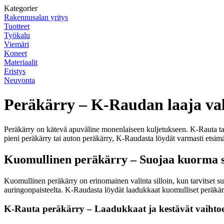
Kategorier
Rakennusalan yritys
Tuotteet
Työkalu
Viemäri
Koneet
Materiaalit
Eristys
Neuvonta
Peräkärry – K-Raudan laaja va
Peräkärry on kätevä apuväline monenlaiseen kuljetukseen. K-Rauta tarjo
pieni peräkärry tai auton peräkärry, K-Raudasta löydät varmasti etsimä
Kuomullinen peräkärry – Suojaa kuorma sä
Kuomullinen peräkärry on erinomainen valinta silloin, kun tarvitset suojaa
auringonpaisteelta. K-Raudasta löydät laadukkaat kuomulliset peräkärr
K-Rauta peräkärry – Laadukkaat ja kestävät vaihto