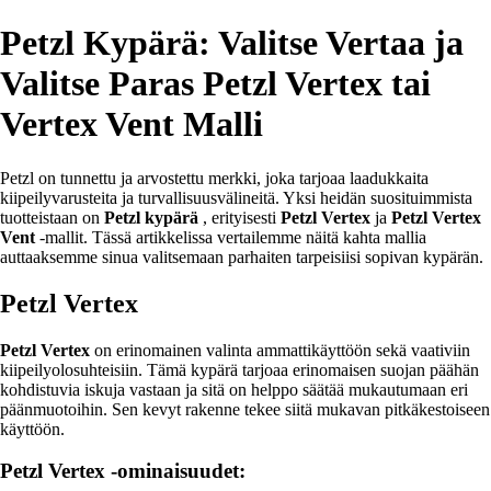
Petzl Kypärä: Valitse Vertaa ja
Valitse Paras Petzl Vertex tai
Vertex Vent Malli
Petzl on tunnettu ja arvostettu merkki, joka tarjoaa laadukkaita
kiipeilyvarusteita ja turvallisuusvälineitä. Yksi heidän suosituimmista
tuotteistaan on
Petzl kypärä
, erityisesti
Petzl Vertex
ja
Petzl Vertex
Vent
-mallit. Tässä artikkelissa vertailemme näitä kahta mallia
auttaaksemme sinua valitsemaan parhaiten tarpeisiisi sopivan kypärän.
Petzl Vertex
Petzl Vertex
on erinomainen valinta ammattikäyttöön sekä vaativiin
kiipeilyolosuhteisiin. Tämä kypärä tarjoaa erinomaisen suojan päähän
kohdistuvia iskuja vastaan ja sitä on helppo säätää mukautumaan eri
päänmuotoihin. Sen kevyt rakenne tekee siitä mukavan pitkäkestoiseen
käyttöön.
Petzl Vertex -ominaisuudet: