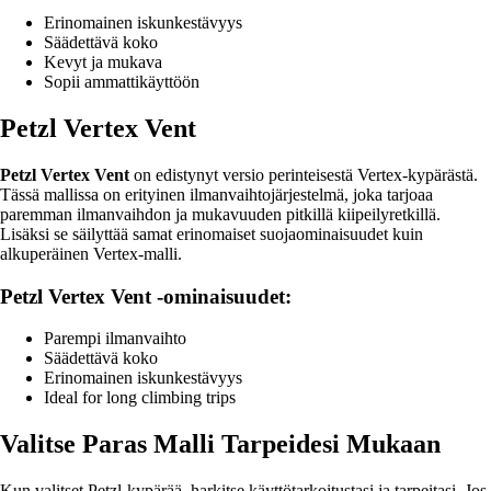
Erinomainen iskunkestävyys
Säädettävä koko
Kevyt ja mukava
Sopii ammattikäyttöön
Petzl Vertex Vent
Petzl Vertex Vent
on edistynyt versio perinteisestä Vertex-kypärästä.
Tässä mallissa on erityinen ilmanvaihtojärjestelmä, joka tarjoaa
paremman ilmanvaihdon ja mukavuuden pitkillä kiipeilyretkillä.
Lisäksi se säilyttää samat erinomaiset suojaominaisuudet kuin
alkuperäinen Vertex-malli.
Petzl Vertex Vent -ominaisuudet:
Parempi ilmanvaihto
Säädettävä koko
Erinomainen iskunkestävyys
Ideal for long climbing trips
Valitse Paras Malli Tarpeidesi Mukaan
Kun valitset Petzl-kypärää, harkitse käyttötarkoitustasi ja tarpeitasi. Jos