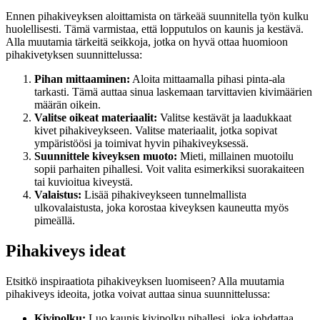
Ennen pihakiveyksen aloittamista on tärkeää suunnitella työn kulku
huolellisesti. Tämä varmistaa, että lopputulos on kaunis ja kestävä.
Alla muutamia tärkeitä seikkoja, jotka on hyvä ottaa huomioon
pihakivetyksen suunnittelussa:
Pihan mittaaminen:
Aloita mittaamalla pihasi pinta-ala
tarkasti. Tämä auttaa sinua laskemaan tarvittavien kivimäärien
määrän oikein.
Valitse oikeat materiaalit:
Valitse kestävät ja laadukkaat
kivet pihakiveykseen. Valitse materiaalit, jotka sopivat
ympäristöösi ja toimivat hyvin pihakiveyksessä.
Suunnittele kiveyksen muoto:
Mieti, millainen muotoilu
sopii parhaiten pihallesi. Voit valita esimerkiksi suorakaiteen
tai kuvioitua kiveystä.
Valaistus:
Lisää pihakiveykseen tunnelmallista
ulkovalaistusta, joka korostaa kiveyksen kauneutta myös
pimeällä.
Pihakiveys ideat
Etsitkö inspiraatiota pihakiveyksen luomiseen? Alla muutamia
pihakiveys ideoita, jotka voivat auttaa sinua suunnittelussa:
Kivipolku:
Luo kaunis kivipolku pihallesi, joka johdattaa