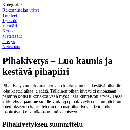
Kategorier
Rakennusalan yritys
Tuotteet
Työkalu
Viemäri
Koneet
Materiaalit
Eristys
Neuvonta
Pihakivetys – Luo kaunis ja
kestävä pihapiiri
Pihakivetys on erinomainen tapa luoda kaunis ja kestävä pihapiiri,
joka kestää aikaa ja säätä. Tällainen pihan kiveys ei ainoastaan
paranna kotisi ulkonäköä vaan myös lisää kiinteistön arvoa. Tässä
artikkelissa jaamme sinulle vinkkejä pihakiveyksen suunnitteluun ja
toteutukseen sekä esittelemme ihanat pihakiveys ideat, jotka
inspiroivat kotisi ulkoasun uudistamiseen.
Pihakivetyksen suunnittelu