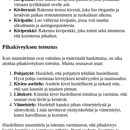
vieraasi tyylikkäästi ovelle asti.
Kiviterassi:
Rakenna terassi kivestä, joka luo elegantin ja
kestävän paikan rentoutumiseen ja ruokailuun ulkona.
Kivipatio:
Luo viihtyisä kivipatio, jossa voit nauttia
ulkoilmasta ja auringonpaisteesta.
Kivipenkki:
Rakenna kivipenkki, joka toimii sekä istuimena
että koristeena pihallasi.
Pihakiveyksen toteutus
Kun suunnitelmat ovat valmiina ja materiaalit hankittuina, on aika
aloittaa pihakivetyksen toteutus. Muista seuraavat asiat:
Pohjatyöt:
Huolehdi, että pohjatyöt tehdään huolellisesti.
Hyvä pohja varmistaa kivetyksen kestävyyden ja tasaisuuden.
Kivien asettelu:
Asettele kivet huolellisesti ja tarkasti niin,
että saat kauniin ja tasaisen pinnan.
Liitokset:
Kiinnitä kivet huolellisesti toisiinsa ja varmista, että
saumat ovat tiiviit ja kestävät.
Viimeistely:
Huolehdi lopuksi pihan viimeistelystä ja
siisteydestä. Lisää tarvittavat yksityiskohdat ja viimeistelyt,
kuten kasvillisuus ja koristeet.
Huolellinen suunnittelu ja toteutus varmistavat, että pihakiveys