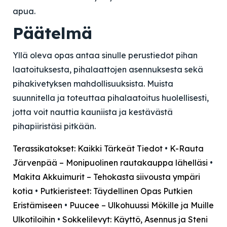
apua.
Päätelmä
Yllä oleva opas antaa sinulle perustiedot pihan
laatoituksesta, pihalaattojen asennuksesta sekä
pihakivetyksen mahdollisuuksista. Muista
suunnitella ja toteuttaa pihalaatoitus huolellisesti,
jotta voit nauttia kauniista ja kestävästä
pihapiiristäsi pitkään.
Terassikatokset: Kaikki Tärkeät Tiedot
•
K-Rauta
Järvenpää – Monipuolinen rautakauppa lähelläsi
•
Makita Akkuimurit – Tehokasta siivousta ympäri
kotia
•
Putkieristeet: Täydellinen Opas Putkien
Eristämiseen
•
Puucee – Ulkohuussi Mökille ja Muille
Ulkotiloihin
•
Sokkelilevyt: Käyttö, Asennus ja Steni