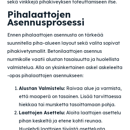
sekä vinkkejä pihakiveyksen toteuttamiseen itse.
Pihalaattojen
Asennusprosessi
Ennen pihalaattojen asennusta on tärkeää
suunnitella piha-alueen layout sekä valita sopivat
pihakivetysmallit. Betonilaattojen asennus
nurmikolle vaatii alustan tasaisuutta ja huolellista
valmistelua. Alla on yksinkertainen askel askeleelta
-opas pihalaattojen asennukseen:
Alustan Valmistelu:
Raivaa alue ja varmista,
että maaperä on tasainen. Lisää tarvittaessa
hiekkaa tai mursketta tasoittamaan pohja.
Laattojen Asettelu:
Aloita laattojen asettelu
pihan keskeltä ja etene kohti reunaa.
Huolehdi laattojen tiiviistä asettelusta.