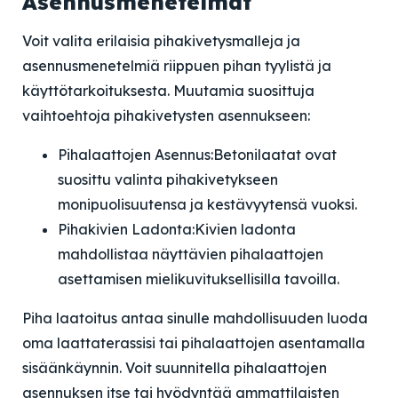
Asennusmenetelmät
Voit valita erilaisia pihakivetysmalleja ja
asennusmenetelmiä riippuen pihan tyylistä ja
käyttötarkoituksesta. Muutamia suosittuja
vaihtoehtoja pihakivetysten asennukseen:
Pihalaattojen Asennus:
Betonilaatat ovat
suosittu valinta pihakivetykseen
monipuolisuutensa ja kestävyytensä vuoksi.
Pihakivien Ladonta:
Kivien ladonta
mahdollistaa näyttävien pihalaattojen
asettamisen mielikuvituksellisilla tavoilla.
Piha laatoitus antaa sinulle mahdollisuuden luoda
oma laattaterassisi tai pihalaattojen asentamalla
sisäänkäynnin. Voit suunnitella pihalaattojen
asennuksen itse tai hyödyntää ammattilaisten