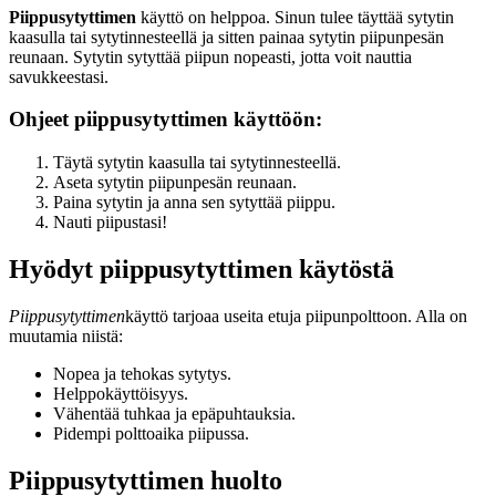
Piippusytyttimen
käyttö on helppoa. Sinun tulee täyttää sytytin
kaasulla tai sytytinnesteellä ja sitten painaa sytytin piipunpesän
reunaan. Sytytin sytyttää piipun nopeasti, jotta voit nauttia
savukkeestasi.
Ohjeet piippusytyttimen käyttöön:
Täytä sytytin kaasulla tai sytytinnesteellä.
Aseta sytytin piipunpesän reunaan.
Paina sytytin ja anna sen sytyttää piippu.
Nauti piipustasi!
Hyödyt piippusytyttimen käytöstä
Piippusytyttimen
käyttö tarjoaa useita etuja piipunpolttoon. Alla on
muutamia niistä:
Nopea ja tehokas sytytys.
Helppokäyttöisyys.
Vähentää tuhkaa ja epäpuhtauksia.
Pidempi polttoaika piipussa.
Piippusytyttimen huolto