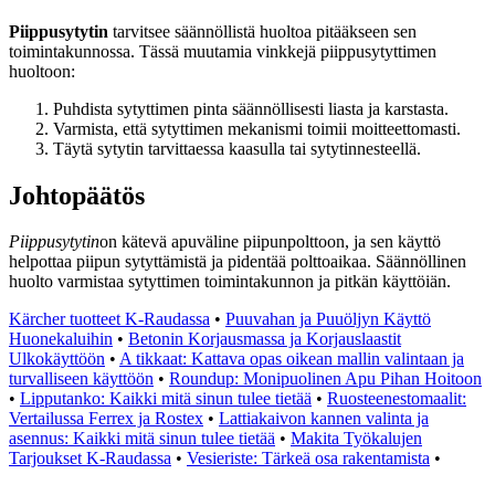
Piippusytytin
tarvitsee säännöllistä huoltoa pitääkseen sen
toimintakunnossa. Tässä muutamia vinkkejä piippusytyttimen
huoltoon:
Puhdista sytyttimen pinta säännöllisesti liasta ja karstasta.
Varmista, että sytyttimen mekanismi toimii moitteettomasti.
Täytä sytytin tarvittaessa kaasulla tai sytytinnesteellä.
Johtopäätös
Piippusytytin
on kätevä apuväline piipunpolttoon, ja sen käyttö
helpottaa piipun sytyttämistä ja pidentää polttoaikaa. Säännöllinen
huolto varmistaa sytyttimen toimintakunnon ja pitkän käyttöiän.
Kärcher tuotteet K-Raudassa
•
Puuvahan ja Puuöljyn Käyttö
Huonekaluihin
•
Betonin Korjausmassa ja Korjauslaastit
Ulkokäyttöön
•
A tikkaat: Kattava opas oikean mallin valintaan ja
turvalliseen käyttöön
•
Roundup: Monipuolinen Apu Pihan Hoitoon
•
Lipputanko: Kaikki mitä sinun tulee tietää
•
Ruosteenestomaalit:
Vertailussa Ferrex ja Rostex
•
Lattiakaivon kannen valinta ja
asennus: Kaikki mitä sinun tulee tietää
•
Makita Työkalujen
Tarjoukset K-Raudassa
•
Vesieriste: Tärkeä osa rakentamista
•