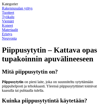
Kategorier
Rakennusalan yritys
Tuotteet
Työkalu
Viemäri
Koneet
Materiaalit
Eristys
Neuvonta
Piippusytytin – Kattava opas
tupakoinnin apuvälineeseen
Mitä piippusytytin on?
Piippusytytin
on pieni laite, joka on suunniteltu sytyttämään
piippuhelposti ja tehokkaasti. Yleensä piippusytyttimet toimivat
kaasulla tai puhtaalla tulella.
Kuinka piippusytytintä käytetään?