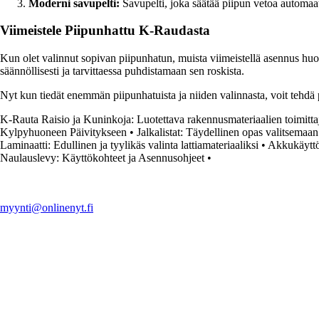
Moderni savupelti:
Savupelti, joka säätää piipun vetoa automaat
Viimeistele Piipunhattu K-Raudasta
Kun olet valinnut sopivan piipunhatun, muista viimeistellä asennus huole
säännöllisesti ja tarvittaessa puhdistamaan sen roskista.
Nyt kun tiedät enemmän piipunhatuista ja niiden valinnasta, voit tehd
K-Rauta Raisio ja Kuninkoja: Luotettava rakennusmateriaalien toimitta
Kylpyhuoneen Päivitykseen
•
Jalkalistat: Täydellinen opas valitsemaan
Laminaatti: Edullinen ja tyylikäs valinta lattiamateriaaliksi
•
Akkukäyttö
Naulauslevy: Käyttökohteet ja Asennusohjeet
•
myynti@onlinenyt.fi