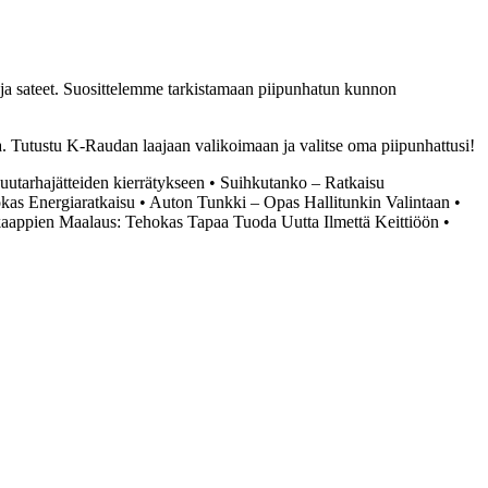
let ja sateet. Suosittelemme tarkistamaan piipunhatun kunnon
a. Tutustu K-Raudan laajaan valikoimaan ja valitse oma piipunhattusi!
uutarhajätteiden kierrätykseen
•
Suihkutanko – Ratkaisu
okas Energiaratkaisu
•
Auton Tunkki – Opas Hallitunkin Valintaan
•
kaappien Maalaus: Tehokas Tapaa Tuoda Uutta Ilmettä Keittiöön
•