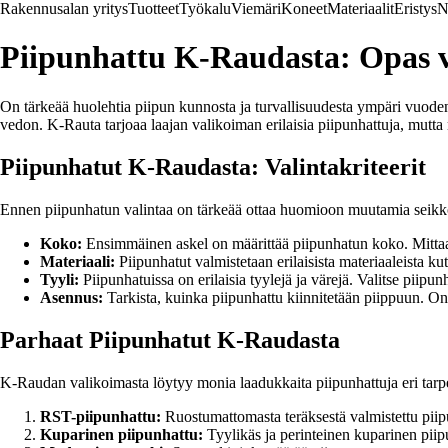
Rakennusalan yritys
Tuotteet
Työkalu
Viemäri
Koneet
Materiaalit
Eristys
N
Piipunhattu K-Raudasta: Opas v
On tärkeää huolehtia piipun kunnosta ja turvallisuudesta ympäri vuoden. 
vedon. K-Rauta tarjoaa laajan valikoiman erilaisia piipunhattuja, mutta
Piipunhatut K-Raudasta: Valintakriteerit
Ennen piipunhatun valintaa on tärkeää ottaa huomioon muutamia seikkoja.
Koko:
Ensimmäinen askel on määrittää piipunhatun koko. Mittaa p
Materiaali:
Piipunhatut valmistetaan erilaisista materiaaleista kut
Tyyli:
Piipunhatuissa on erilaisia tyylejä ja värejä. Valitse piipun
Asennus:
Tarkista, kuinka piipunhattu kiinnitetään piippuun. On
Parhaat Piipunhatut K-Raudasta
K-Raudan valikoimasta löytyy monia laadukkaita piipunhattuja eri tarpe
RST-piipunhattu:
Ruostumattomasta teräksestä valmistettu piip
Kuparinen piipunhattu:
Tyylikäs ja perinteinen kuparinen piipun