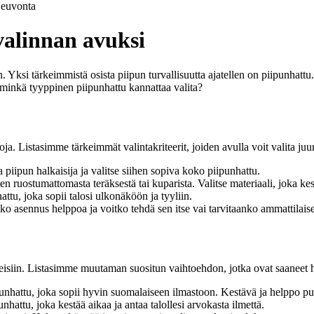
euvonta
alinnan avuksi
Yksi tärkeimmistä osista piipun turvallisuutta ajatellen on piipunhattu.
 minkä tyyppinen piipunhattu kannattaa valita?
 Listasimme tärkeimmät valintakriteerit, joiden avulla voit valita juur
iipun halkaisija ja valitse siihen sopiva koko piipunhattu.
en ruostumattomasta teräksestä tai kuparista. Valitse materiaali, joka kes
hattu, joka sopii talosi ulkonäköön ja tyyliin.
ko asennus helppoa ja voitko tehdä sen itse vai tarvitaanko ammattilai
isiin. Listasimme muutaman suositun vaihtoehdon, jotka ovat saaneet hy
unhattu, joka sopii hyvin suomalaiseen ilmastoon. Kestävä ja helppo pu
hattu, joka kestää aikaa ja antaa talollesi arvokasta ilmettä.