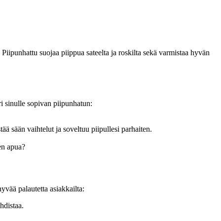
 Piipunhattu suojaa piippua sateelta ja roskilta sekä varmistaa hyvän
i sinulle sopivan piipunhatun:
tää sään vaihtelut ja soveltuu piipullesi parhaiten.
sen apua?
vää palautetta asiakkailta:
hdistaa.