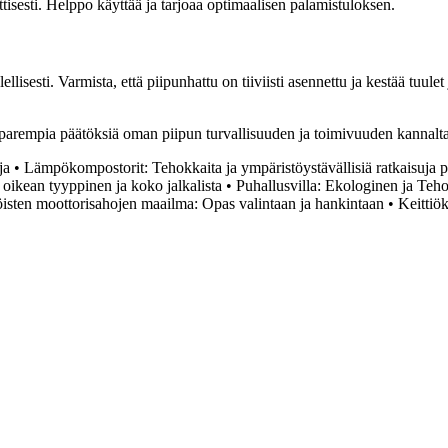
tisesti. Helppo käyttää ja tarjoaa optimaalisen palamistuloksen.
llisesti. Varmista, että piipunhattu on tiiviisti asennettu ja kestää tuu
ä parempia päätöksiä oman piipun turvallisuuden ja toimivuuden kannalt
ja
•
Lämpökompostorit: Tehokkaita ja ympäristöystävällisiä ratkaisuja p
 oikean tyyppinen ja koko jalkalista
•
Puhallusvilla: Ekologinen ja Teh
isten moottorisahojen maailma: Opas valintaan ja hankintaan
•
Keittiö