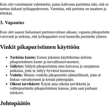
Kun olet varmistanut valmistelut, paina kahvasta puristinta niin, että se
tarttuu tiukasti työkappaleeseen. Varmista, että puristus on tasainen ja
tehokas.
3. Vapautus
Kun olet saanut haluamasi puristusvoiman aikaan, vapauta pikapuristin
varovasti ja tarkista, että työkappaleet ovat kunnolla puristettu yhteen.
Vinkit pikapuristimen käyttöön
Tarkista kunto:
Ennen jokaista käyttökertaa tarkista
pikapuristimen kunto ja turvallisuusvarusteet.
Säilytys:
Säilytä pikapuristinta aina kuivassa ja suojatussa
paikassa, jotta se säilyy hyvässä kunnossa.
Voitelu:
Muista voidella pikapuristin säännöllisesti, jotta se
liukuu vaivattomasti ja kestää pidempään.
Oikeat tarvikkeet:
Käytä aina oikeita tarvikkeita ja
vaihtopuristeita pikapuristimen kanssa, jotta saat parhaan
tuloksen.
Johtopäätös