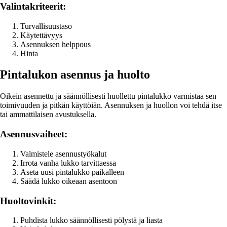
Valintakriteerit:
Turvallisuustaso
Käytettävyys
Asennuksen helppous
Hinta
Pintalukon asennus ja huolto
Oikein asennettu ja säännöllisesti huollettu pintalukko varmistaa sen
toimivuuden ja pitkän käyttöiän. Asennuksen ja huollon voi tehdä itse
tai ammattilaisen avustuksella.
Asennusvaiheet:
Valmistele asennustyökalut
Irrota vanha lukko tarvittaessa
Aseta uusi pintalukko paikalleen
Säädä lukko oikeaan asentoon
Huoltovinkit:
Puhdista lukko säännöllisesti pölystä ja liasta