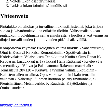
Voitele lukon osat tarvittaessa
Tarkista lukon toiminta säännöllisesti
Yhteenveto
Pintalukko on tehokas ja turvallinen lukitusjärjestelmä, joka tarjoaa
suojaa ja käyttömukavuutta erilaisiin tiloihin. Valitsemalla oikean
pintalukon, huolehtimalla sen asennuksesta ja huollosta voit varmistaa
tilojesi turvallisuuden ja toimivuuden pitkällä aikavälillä.
Kompostoiva käymälä: Ekologinen valinta mökille
•
Saneerauslevy:
Ohut ja Kestävä Ratkaisu Remontointiin
•
Spottivalaisin ja
Kohdevalaisin: Valaistuksen Tehokkuutta Kotiin
•
Oras Hanat K-
Raudassa: Laadukkaat ja Tyylikkäät Hana Ratkaisut
•
Kivilevyt ja
sementtilevyt: Vahvat ja Palamattomat Rakennusmateriaalit
•
Terassilauta 28×120 – Kestävä ja tyylikäs valinta ulkotiloihin
•
Kalustemaalien maailma: Opas valkoisen helmi kalustemaalin
valintaan
•
Nakertaja: Suomen luonnon pelätty ravinonhakija
•
Pienisilmäinen Metalliverkko K-Raudasta: Käyttökohteet ja
Ominaisuudet
•
myynti@onlinenyt.fi