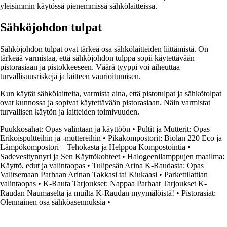
yleisimmin käytössä pienemmissä sähkölaitteissa.
Sähköjohdon tulpat
Sähköjohdon tulpat ovat tärkeä osa sähkölaitteiden liittämistä. On
tärkeää varmistaa, että sähköjohdon tulppa sopii käytettävään
pistorasiaan ja pistokkeeseen. Väärä tyyppi voi aiheuttaa
turvallisuusriskejä ja laitteen vaurioitumisen.
Kun käytät sähkölaitteita, varmista aina, että pistotulpat ja sähkötolpat
ovat kunnossa ja sopivat käytettävään pistorasiaan. Näin varmistat
turvallisen käytön ja laitteiden toimivuuden.
Puukkosahat: Opas valintaan ja käyttöön
•
Pultit ja Mutterit: Opas
Erikoispultteihin ja -muttereihin
•
Pikakompostorit: Biolan 220 Eco ja
Lämpökompostori – Tehokasta ja Helppoa Kompostointia
•
Sadevesitynnyri ja Sen Käyttökohteet
•
Halogeenilamppujen maailma:
Käyttö, edut ja valintaopas
•
Tulipesän Arina K-Raudasta: Opas
Valitsemaan Parhaan Arinan Takkasi tai Kiukaasi
•
Parkettilattian
valintaopas
•
K-Rauta Tarjoukset: Nappaa Parhaat Tarjoukset K-
Raudan Naumaselta ja muilta K-Raudan myymälöistä!
•
Pistorasiat:
Olennainen osa sähköasennuksia
•