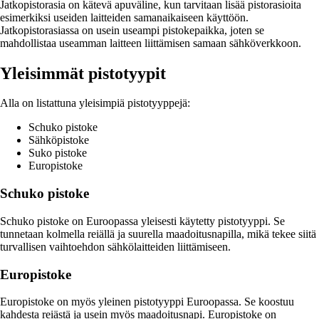
Jatkopistorasia on kätevä apuväline, kun tarvitaan lisää pistorasioita
esimerkiksi useiden laitteiden samanaikaiseen käyttöön.
Jatkopistorasiassa on usein useampi pistokepaikka, joten se
mahdollistaa useamman laitteen liittämisen samaan sähköverkkoon.
Yleisimmät pistotyypit
Alla on listattuna yleisimpiä pistotyyppejä:
Schuko pistoke
Sähköpistoke
Suko pistoke
Europistoke
Schuko pistoke
Schuko pistoke on Euroopassa yleisesti käytetty pistotyyppi. Se
tunnetaan kolmella reiällä ja suurella maadoitusnapilla, mikä tekee siitä
turvallisen vaihtoehdon sähkölaitteiden liittämiseen.
Europistoke
Europistoke on myös yleinen pistotyyppi Euroopassa. Se koostuu
kahdesta reiästä ja usein myös maadoitusnapi. Europistoke on