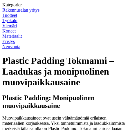
Kategorier
Rakennusalan yritys
Tuotteet
Työkalu
Viemäri
Koneet
Materiaalit
Eristys
Neuvonta
Plastic Padding Tokmanni –
Laadukas ja monipuolinen
muovipaikkausaine
Plastic Padding: Monipuolinen
muovipaikkausaine
Muovipaikkausaineet ovat usein välttämättömiä erilaisten
materiaalien korjauksessa. Yksi tunnetuimmista ja laadukkaimmista
merkeistä tällä saralla on Plastic Padding. Tokmanni tarjoaa laajan