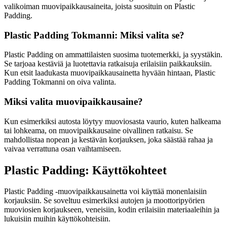
valikoiman muovipaikkausaineita, joista suosituin on Plastic
Padding.
Plastic Padding Tokmanni: Miksi valita se?
Plastic Padding on ammattilaisten suosima tuotemerkki, ja syystäkin.
Se tarjoaa kestäviä ja luotettavia ratkaisuja erilaisiin paikkauksiin.
Kun etsit laadukasta muovipaikkausainetta hyvään hintaan, Plastic
Padding Tokmanni on oiva valinta.
Miksi valita muovipaikkausaine?
Kun esimerkiksi autosta löytyy muoviosasta vaurio, kuten halkeama
tai lohkeama, on muovipaikkausaine oivallinen ratkaisu. Se
mahdollistaa nopean ja kestävän korjauksen, joka säästää rahaa ja
vaivaa verrattuna osan vaihtamiseen.
Plastic Padding: Käyttökohteet
Plastic Padding -muovipaikkausainetta voi käyttää monenlaisiin
korjauksiin. Se soveltuu esimerkiksi autojen ja moottoripyörien
muoviosien korjaukseen, veneisiin, kodin erilaisiin materiaaleihin ja
lukuisiin muihin käyttökohteisiin.