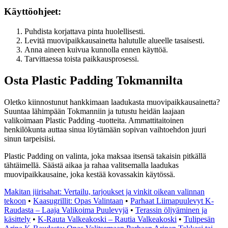
Käyttöohjeet:
Puhdista korjattava pinta huolellisesti.
Levitä muovipaikkausainetta halutulle alueelle tasaisesti.
Anna aineen kuivua kunnolla ennen käyttöä.
Tarvittaessa toista paikkausprosessi.
Osta Plastic Padding Tokmannilta
Oletko kiinnostunut hankkimaan laadukasta muovipaikkausainetta?
Suuntaa lähimpään Tokmanniin ja tutustu heidän laajaan
valikoimaan Plastic Padding -tuotteita. Ammattitaitoinen
henkilökunta auttaa sinua löytämään sopivan vaihtoehdon juuri
sinun tarpeisiisi.
Plastic Padding on valinta, joka maksaa itsensä takaisin pitkällä
tähtäimellä. Säästä aikaa ja rahaa valitsemalla laadukas
muovipaikkausaine, joka kestää kovassakin käytössä.
Makitan jiirisahat: Vertailu, tarjoukset ja vinkit oikean valinnan
tekoon
•
Kaasugrillit: Opas Valintaan
•
Parhaat Liimapuulevyt K-
Raudasta – Laaja Valikoima Puulevyjä
•
Terassin öljyäminen ja
käsittely
•
K-Rauta Valkeakoski – Rautia Valkeakoski
•
Tulipesän