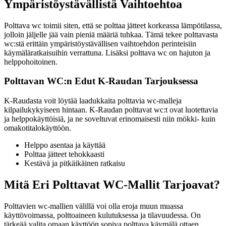
Ympäristöystävällistä Vaihtoehtoa
Polttava wc toimii siten, että se polttaa jätteet korkeassa lämpötilassa,
jolloin jäljelle jää vain pieniä määriä tuhkaa. Tämä tekee polttavasta
wc:stä erittäin ympäristöystävällisen vaihtoehdon perinteisiin
käymäläratkaisuihin verrattuna. Lisäksi polttava wc on hajuton ja
helppohoitoinen.
Polttavan WC:n Edut K-Raudan Tarjouksessa
K-Raudasta voit löytää laadukkaita polttavia wc-malleja
kilpailukykyiseen hintaan. K-Raudan polttavat wc:t ovat luotettavia
ja helppokäyttöisiä, ja ne soveltuvat erinomaisesti niin mökki- kuin
omakotitalokäyttöön.
Helppo asentaa ja käyttää
Polttaa jätteet tehokkaasti
Kestävä ja pitkäikäinen ratkaisu
Mitä Eri Polttavat WC-Mallit Tarjoavat?
Polttavien wc-mallien välillä voi olla eroja muun muassa
käyttövoimassa, polttoaineen kulutuksessa ja tilavuudessa. On
tärkeää valita omaan käyttöön sopiva polttava käymälä ottaen