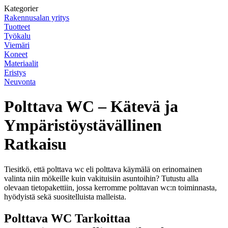
Kategorier
Rakennusalan yritys
Tuotteet
Työkalu
Viemäri
Koneet
Materiaalit
Eristys
Neuvonta
Polttava WC – Kätevä ja
Ympäristöystävällinen
Ratkaisu
Tiesitkö, että polttava wc eli polttava käymälä on erinomainen
valinta niin mökeille kuin vakituisiin asuntoihin? Tutustu alla
olevaan tietopakettiin, jossa kerromme polttavan wc:n toiminnasta,
hyödyistä sekä suositelluista malleista.
Polttava WC Tarkoittaa