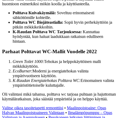
huomioon esimerkiksi mökin koolla ja käyttöasteella.
Polttava Kuivakäymälä:
Soveltuu erinomaisesti
sähköttömille kohteille.
Polttava WC Biojäteastialla:
Sopii hyvin perhekäyttöön ja
pitkiin mökkikeikkoihin.
K-Raudan Polttava WC Tarjouksessa:
Kannattaa
hyödyntää, kun haluat laadukkaan ratkaisun edulliseen
hintaan.
Parhaat Polttavat WC-Mallit Vuodelle 2022
Green Toilet 1000:
Tehokas ja helppokäyttöinen malli
mökkikäyttöön.
EcoBurner:
Moderni ja energiatehokas valinta
ympärivuotiseen käyttöön.
K-Raudan Energiatehokas Polttava WC:
Erinomainen valinta
ympäristötietoiselle kuluttajalle.
Oli valintasi mikä tahansa, polttava wc tarjoaa puhtaan ja hajuttoman
käymäläratkaisun, joka säästää ympäristöä ja on helppo käyttää.
Valitse oikea tasoitetapetti remonttiisi
•
Maalinpoistoaine: Opas
Halvan Maalinpoistoaineen Valintaan
•
Ilmalämpöpumppu – Opas
Valintaan ja Asennukseen
•
Pesukoneen letkujen liittäminen ja