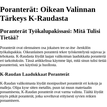
Poranterät: Oikean Valinnan
Tärkeys K-Raudasta
Poranterät Työkalupakissasi: Mitä Tulisi
Tietää?
Poranterät ovat olennainen osa jokaisen tee-se-itse -henkilön
työkalupakkia. Oikeanlainen poranterä tekee työskentelystä sujuvaa ja
tehokasta. K-Raudasta löydät laajan valikoiman laadukkaita poranteriä
eri tarkoituksiin. Tässä artikkelissa käymme läpi, mitä sinun tulisi tietää
poranteristä, sen käytöstä ja huollosta.
K-Raudan Laadukkaat Poranterät
K-Raudan valikoimasta löydät monipuoliset poranterät eri kokoja ja
malleja. Olipa kyse sitten metallin, puun tai muun materiaalin
poraamisesta, K-Raudan poranterät ovat varma valinta. Täältä löydät
myös pitkät poranterät, jotka soveltuvat erityisesti syvien reikien
poraamiseen.