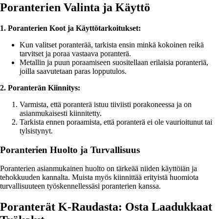
Poranterien Valinta ja Käyttö
1. Poranterien Koot ja Käyttötarkoitukset:
Kun valitset poranterää, tarkista ensin minkä kokoinen reikä
tarvitset ja poraa vastaava poranterä.
Metallin ja puun poraamiseen suositellaan erilaisia poranteriä,
joilla saavutetaan paras lopputulos.
2. Poranterän Kiinnitys:
Varmista, että poranterä istuu tiiviisti porakoneessa ja on
asianmukaisesti kiinnitetty.
Tarkista ennen poraamista, että poranterä ei ole vaurioitunut tai
tylsistynyt.
Poranterien Huolto ja Turvallisuus
Poranterien asianmukainen huolto on tärkeää niiden käyttöiän ja
tehokkuuden kannalta. Muista myös kiinnittää erityistä huomiota
turvallisuuteen työskennellessäsi poranterien kanssa.
Poranterät K-Raudasta: Osta Laadukkaat