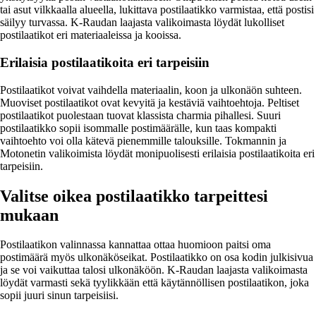
tai asut vilkkaalla alueella, lukittava postilaatikko varmistaa, että postisi
säilyy turvassa. K-Raudan laajasta valikoimasta löydät lukolliset
postilaatikot eri materiaaleissa ja kooissa.
Erilaisia postilaatikoita eri tarpeisiin
Postilaatikot voivat vaihdella materiaalin, koon ja ulkonäön suhteen.
Muoviset postilaatikot ovat kevyitä ja kestäviä vaihtoehtoja. Peltiset
postilaatikot puolestaan tuovat klassista charmia pihallesi. Suuri
postilaatikko sopii isommalle postimäärälle, kun taas kompakti
vaihtoehto voi olla kätevä pienemmille talouksille. Tokmannin ja
Motonetin valikoimista löydät monipuolisesti erilaisia postilaatikoita eri
tarpeisiin.
Valitse oikea postilaatikko tarpeittesi
mukaan
Postilaatikon valinnassa kannattaa ottaa huomioon paitsi oma
postimäärä myös ulkonäköseikat. Postilaatikko on osa kodin julkisivua
ja se voi vaikuttaa talosi ulkonäköön. K-Raudan laajasta valikoimasta
löydät varmasti sekä tyylikkään että käytännöllisen postilaatikon, joka
sopii juuri sinun tarpeisiisi.