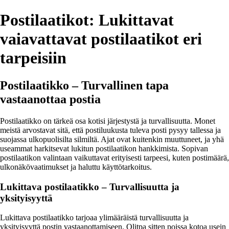
Postilaatikot: Lukittavat
vaiavattavat postilaatikot eri
tarpeisiin
Postilaatikko – Turvallinen tapa
vastaanottaa postia
Postilaatikko on tärkeä osa kotisi järjestystä ja turvallisuutta. Monet
meistä arvostavat sitä, että postiluukusta tuleva posti pysyy tallessa ja
suojassa ulkopuolisilta silmiltä. Ajat ovat kuitenkin muuttuneet, ja yhä
useammat harkitsevat lukitun postilaatikon hankkimista. Sopivan
postilaatikon valintaan vaikuttavat erityisesti tarpeesi, kuten postimäärä,
ulkonäkövaatimukset ja haluttu käyttötarkoitus.
Lukittava postilaatikko – Turvallisuutta ja
yksityisyyttä
Lukittava postilaatikko tarjoaa ylimääräistä turvallisuutta ja
yksityisyyttä postin vastaanottamiseen. Olitpa sitten poissa kotoa usein