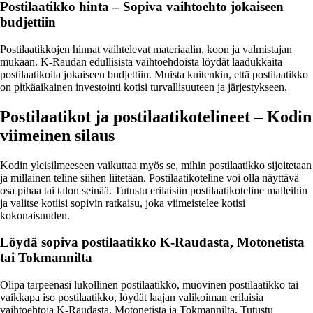
Postilaatikko hinta – Sopiva vaihtoehto jokaiseen
budjettiin
Postilaatikkojen hinnat vaihtelevat materiaalin, koon ja valmistajan
mukaan. K-Raudan edullisista vaihtoehdoista löydät laadukkaita
postilaatikoita jokaiseen budjettiin. Muista kuitenkin, että postilaatikko
on pitkäaikainen investointi kotisi turvallisuuteen ja järjestykseen.
Postilaatikot ja postilaatikotelineet – Kodin
viimeinen silaus
Kodin yleisilmeeseen vaikuttaa myös se, mihin postilaatikko sijoitetaan
ja millainen teline siihen liitetään. Postilaatikoteline voi olla näyttävä
osa pihaa tai talon seinää. Tutustu erilaisiin postilaatikoteline malleihin
ja valitse kotiisi sopivin ratkaisu, joka viimeistelee kotisi
kokonaisuuden.
Löydä sopiva postilaatikko K-Raudasta, Motonetista
tai Tokmannilta
Olipa tarpeenasi lukollinen postilaatikko, muovinen postilaatikko tai
vaikkapa iso postilaatikko, löydät laajan valikoiman erilaisia
vaihtoehtoja K-Raudasta, Motonetista ja Tokmannilta. Tutustu