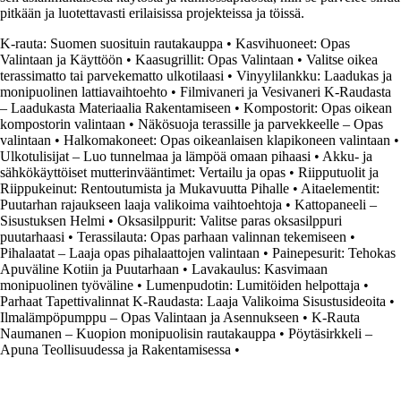
pitkään ja luotettavasti erilaisissa projekteissa ja töissä.
K-rauta: Suomen suosituin rautakauppa
•
Kasvihuoneet: Opas
Valintaan ja Käyttöön
•
Kaasugrillit: Opas Valintaan
•
Valitse oikea
terassimatto tai parvekematto ulkotilaasi
•
Vinyylilankku: Laadukas ja
monipuolinen lattiavaihtoehto
•
Filmivaneri ja Vesivaneri K-Raudasta
– Laadukasta Materiaalia Rakentamiseen
•
Kompostorit: Opas oikean
kompostorin valintaan
•
Näkösuoja terassille ja parvekkeelle – Opas
valintaan
•
Halkomakoneet: Opas oikeanlaisen klapikoneen valintaan
•
Ulkotulisijat – Luo tunnelmaa ja lämpöä omaan pihaasi
•
Akku- ja
sähkökäyttöiset mutterinvääntimet: Vertailu ja opas
•
Riipputuolit ja
Riippukeinut: Rentoutumista ja Mukavuutta Pihalle
•
Aitaelementit:
Puutarhan rajaukseen laaja valikoima vaihtoehtoja
•
Kattopaneeli –
Sisustuksen Helmi
•
Oksasilppurit: Valitse paras oksasilppuri
puutarhaasi
•
Terassilauta: Opas parhaan valinnan tekemiseen
•
Pihalaatat – Laaja opas pihalaattojen valintaan
•
Painepesurit: Tehokas
Apuväline Kotiin ja Puutarhaan
•
Lavakaulus: Kasvimaan
monipuolinen työväline
•
Lumenpudotin: Lumitöiden helpottaja
•
Parhaat Tapettivalinnat K-Raudasta: Laaja Valikoima Sisustusideoita
•
Ilmalämpöpumppu – Opas Valintaan ja Asennukseen
•
K-Rauta
Naumanen – Kuopion monipuolisin rautakauppa
•
Pöytäsirkkeli –
Apuna Teollisuudessa ja Rakentamisessa
•