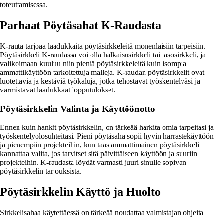
toteuttamisessa.
Parhaat Pöytäsahat K-Raudasta
K-rauta tarjoaa laadukkaita pöytäsirkkeleitä monenlaisiin tarpeisiin.
Pöytäsirkkeli K-raudassa voi olla halkaisusirkkeli tai tasosirkkeli, ja
valikoimaan kuuluu niin pieniä pöytäsirkkeleitä kuin isompia
ammattikäyttöön tarkoitettuja malleja. K-raudan pöytäsirkkelit ovat
luotettavia ja kestäviä työkaluja, jotka tehostavat työskentelyäsi ja
varmistavat laadukkaat lopputulokset.
Pöytäsirkkelin Valinta ja Käyttöönotto
Ennen kuin hankit pöytäsirkkelin, on tärkeää harkita omia tarpeitasi ja
työskentelyolosuhteitasi. Pieni pöytäsaha sopii hyvin harrastekäyttöön
ja pienempiin projekteihin, kun taas ammattimainen pöytäsirkkeli
kannattaa valita, jos tarvitset sitä päivittäiseen käyttöön ja suuriin
projekteihin. K-raudasta löydät varmasti juuri sinulle sopivan
pöytäsirkkelin tarjouksista.
Pöytäsirkkelin Käyttö ja Huolto
Sirkkelisahaa käytettäessä on tärkeää noudattaa valmistajan ohjeita