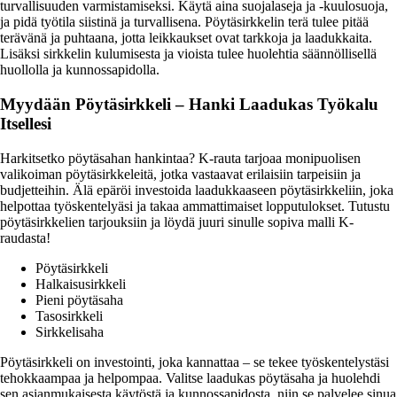
turvallisuuden varmistamiseksi. Käytä aina suojalaseja ja -kuulosuoja,
ja pidä työtila siistinä ja turvallisena. Pöytäsirkkelin terä tulee pitää
terävänä ja puhtaana, jotta leikkaukset ovat tarkkoja ja laadukkaita.
Lisäksi sirkkelin kulumisesta ja vioista tulee huolehtia säännöllisellä
huollolla ja kunnossapidolla.
Myydään Pöytäsirkkeli – Hanki Laadukas Työkalu
Itsellesi
Harkitsetko pöytäsahan hankintaa? K-rauta tarjoaa monipuolisen
valikoiman pöytäsirkkeleitä, jotka vastaavat erilaisiin tarpeisiin ja
budjetteihin. Älä epäröi investoida laadukkaaseen pöytäsirkkeliin, joka
helpottaa työskentelyäsi ja takaa ammattimaiset lopputulokset. Tutustu
pöytäsirkkelien tarjouksiin ja löydä juuri sinulle sopiva malli K-
raudasta!
Pöytäsirkkeli
Halkaisusirkkeli
Pieni pöytäsaha
Tasosirkkeli
Sirkkelisaha
Pöytäsirkkeli on investointi, joka kannattaa – se tekee työskentelystäsi
tehokkaampaa ja helpompaa. Valitse laadukas pöytäsaha ja huolehdi
sen asianmukaisesta käytöstä ja kunnossapidosta, niin se palvelee sinua