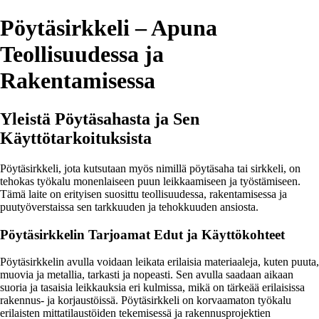
Pöytäsirkkeli – Apuna
Teollisuudessa ja
Rakentamisessa
Yleistä Pöytäsahasta ja Sen
Käyttötarkoituksista
Pöytäsirkkeli, jota kutsutaan myös nimillä pöytäsaha tai sirkkeli, on
tehokas työkalu monenlaiseen puun leikkaamiseen ja työstämiseen.
Tämä laite on erityisen suosittu teollisuudessa, rakentamisessa ja
puutyöverstaissa sen tarkkuuden ja tehokkuuden ansiosta.
Pöytäsirkkelin Tarjoamat Edut ja Käyttökohteet
Pöytäsirkkelin avulla voidaan leikata erilaisia materiaaleja, kuten puuta,
muovia ja metallia, tarkasti ja nopeasti. Sen avulla saadaan aikaan
suoria ja tasaisia leikkauksia eri kulmissa, mikä on tärkeää erilaisissa
rakennus- ja korjaustöissä. Pöytäsirkkeli on korvaamaton työkalu
erilaisten mittatilaustöiden tekemisessä ja rakennusprojektien