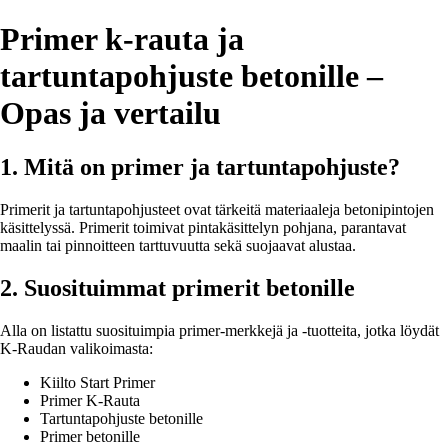
Primer k-rauta ja
tartuntapohjuste betonille –
Opas ja vertailu
1. Mitä on primer ja tartuntapohjuste?
Primerit ja tartuntapohjusteet ovat tärkeitä materiaaleja betonipintojen
käsittelyssä. Primerit toimivat pintakäsittelyn pohjana, parantavat
maalin tai pinnoitteen tarttuvuutta sekä suojaavat alustaa.
2. Suosituimmat primerit betonille
Alla on listattu suosituimpia primer-merkkejä ja -tuotteita, jotka löydät
K-Raudan valikoimasta:
Kiilto Start Primer
Primer K-Rauta
Tartuntapohjuste betonille
Primer betonille