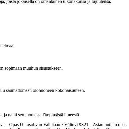
toja, joista jokaisella on omanlainen ulkonäkönsä ja lujuutensa.
unnelmaa.
don sopimaan muuhun sisustukseen.
istuu saumattomasti olohuoneen kokonaisuuteen.
si ja nauti sen tuomasta lämpimästä ilmeestä.
ohva – Opas Ulkosohvan Valintaan
•
Väliovi 9×21 – Asiantuntijan opas