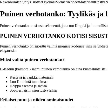
Rakennusalan yritys
Tuotteet
Työkalu
Viemäri
Koneet
Materiaalit
Eristys
N
Puinen verhotanko: Tyylikäs ja l
Puinen verhotanko on sisustuselementti, joka tuo lämpöä ja luonnollist
PUINEN VERHOTANKO KOTISI SISUS
Puinen verhotanko on suosittu valinta monissa kodeissa, sillä se yhdistä
eleganssia.
Miksi valita puinen verhotanko?
B-laadun (balmoral) saarni puinen verhotanko on aina kiinteähintaista. P
Kestävä ja vankka materiaali
Luo lämmintä tunnelmaa
Helppo asentaa ja säätää
Sopii erilaisiin sisustustyyleihin
Erilaiset puut ja niiden ominaisuudet