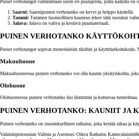
Puiset verhotangot valmistetaan usein eri puulajeista, joilla kaikilla on
Saarni:
Saarnipuinen verhotanko on kevyt ja helppo käsitellä.
Tammi:
Tammen luonnollinen kauneus tekee siitä suositun vali
Jalava:
Jalava on vahva ja kestävä puumateriaali.
PUINEN VERHOTANKO KÄYTTÖKOHT
Puiset verhotangot sopivat monenlaisiin tiloihin ja käyttötarkoituksiin
Makuuhuone
Makuuhuoneessa puinen verhotanko voi olla kaunis yksityiskohta, jok
Olohuone
Olohuoneessa puinen verhotanko luo lämmintä ja kutsuvaa tunnelmaa. V
PUINEN VERHOTANKO: KAUNIIT JA 
Puinen verhotanko on sisustuksellinen ratkaisu, joka kestää aikaa ja kä
Valaisinpistorasian Valinta ja Asennus: Oikea Ratkaisu Kattavalaisimill