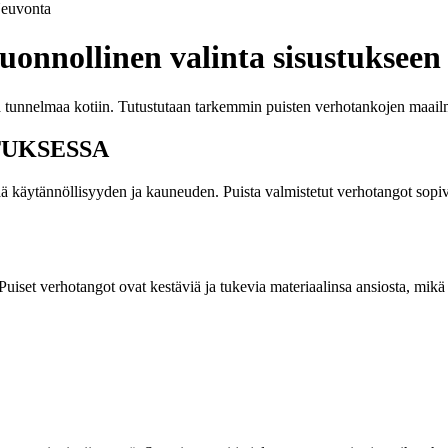
euvonta
uonnollinen valinta sisustukseen
a tunnelmaa kotiin. Tutustutaan tarkemmin puisten verhotankojen maailm
TUKSESSA
ä käytännöllisyyden ja kauneuden. Puista valmistetut verhotangot sopivat 
uiset verhotangot ovat kestäviä ja tukevia materiaalinsa ansiosta, mikä 