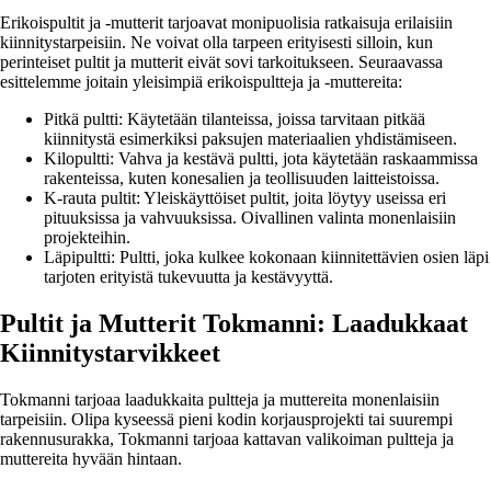
Erikoispultit ja -mutterit tarjoavat monipuolisia ratkaisuja erilaisiin
kiinnitystarpeisiin. Ne voivat olla tarpeen erityisesti silloin, kun
perinteiset pultit ja mutterit eivät sovi tarkoitukseen. Seuraavassa
esittelemme joitain yleisimpiä erikoispultteja ja -muttereita:
Pitkä pultti: Käytetään tilanteissa, joissa tarvitaan pitkää
kiinnitystä esimerkiksi paksujen materiaalien yhdistämiseen.
Kilopultti: Vahva ja kestävä pultti, jota käytetään raskaammissa
rakenteissa, kuten konesalien ja teollisuuden laitteistoissa.
K-rauta pultit: Yleiskäyttöiset pultit, joita löytyy useissa eri
pituuksissa ja vahvuuksissa. Oivallinen valinta monenlaisiin
projekteihin.
Läpipultti: Pultti, joka kulkee kokonaan kiinnitettävien osien läpi
tarjoten erityistä tukevuutta ja kestävyyttä.
Pultit ja Mutterit Tokmanni: Laadukkaat
Kiinnitystarvikkeet
Tokmanni tarjoaa laadukkaita pultteja ja muttereita monenlaisiin
tarpeisiin. Olipa kyseessä pieni kodin korjausprojekti tai suurempi
rakennusurakka, Tokmanni tarjoaa kattavan valikoiman pultteja ja
muttereita hyvään hintaan.