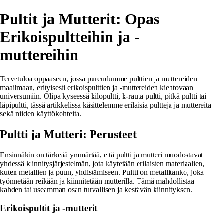
Pultit ja Mutterit: Opas
Erikoispultteihin ja -
muttereihin
Tervetuloa oppaaseen, jossa pureudumme pulttien ja muttereiden
maailmaan, erityisesti erikoispulttien ja -muttereiden kiehtovaan
universumiin. Olipa kyseessä kilopultti, k-rauta pultti, pitkä pultti tai
läpipultti, tässä artikkelissa käsittelemme erilaisia pultteja ja muttereita
sekä niiden käyttökohteita.
Pultti ja Mutteri: Perusteet
Ensinnäkin on tärkeää ymmärtää, että pultti ja mutteri muodostavat
yhdessä kiinnitysjärjestelmän, jota käytetään erilaisten materiaalien,
kuten metallien ja puun, yhdistämiseen. Pultti on metallitanko, joka
työnnetään reikään ja kiinnitetään mutterilla. Tämä mahdollistaa
kahden tai useamman osan turvallisen ja kestävän kiinnityksen.
Erikoispultit ja -mutterit