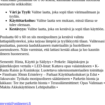
seuraaviin seikkoihin:
Väri ja Tyyli:
Valitse laatta, joka sopii tilan värimaailmaan ja
tyyliin.
Käyttötarkoitus:
Valitse laatta sen mukaan, missä tilassa se
tulee olemaan.
Kestävyys:
Valitse laatta, joka on kestävä ja sopii tilan käyttöön.
Puulaatta 60 x 60 on siis monipuolinen ja kestävä valinta
lattiapäällysteeksi, joka tarjoaa lämpöä ja tyylikkyyttä tilaan. Valitessasi
puulaattaa, panosta laadukkaaseen materiaaliin ja huolelliseen
asennukseen. Näin varmistat, että lattiasi kestää aikaa ja luo kauniin
ilmeen huoneeseesi.
Sementti: Hinta, Käyttö ja Säilytys
•
Petkele: Jääpiiskojen ja
jäänrikkojien vertailu
•
LED-listat: Kattava opas valaistukseen
•
K-
Rauta Raisio ja Kuninkoja: Luotettava rakennusmateriaalien toimittaja
•
Finnfoam 30mm Eristelevy – Parhaat Käyttötarkoitukset ja Edut
•
Jakoavain: Työkalu monipuoliseen säätämiseen
•
Parketin hionta ja
lakkaus: Tee itse parketin hionta
•
Terassilämmittimet: Opas Valintaan
•
Makita Akkukäyttöinen Lehtipuhallin
•
myynti@onlinenyt.fi