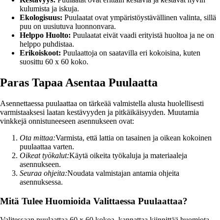
kulumista ja iskuja.
Ekologisuus:
Puulaatat ovat ympäristöystävällinen valinta, sillä
puu on uusiutuva luonnonvara.
Helppo Huolto:
Puulaatat eivät vaadi erityistä huoltoa ja ne on
helppo puhdistaa.
Erikoiskoot:
Puulaattoja on saatavilla eri kokoisina, kuten
suosittu 60 x 60 koko.
Paras Tapaa Asentaa Puulaatta
Asennettaessa puulaattaa on tärkeää valmistella alusta huolellisesti
varmistaaksesi laatan kestävyyden ja pitkäikäisyyden. Muutamia
vinkkejä onnistuneeseen asennukseen ovat:
Ota mittaa:
Varmista, että lattia on tasainen ja oikean kokoinen
puulaattaa varten.
Oikeat työkalut:
Käytä oikeita työkaluja ja materiaaleja
asennukseen.
Seuraa ohjeita:
Noudata valmistajan antamia ohjeita
asennuksessa.
Mitä Tulee Huomioida Valittaessa Puulaattaa?
Valitessaan puulaattaa 60 x 60 kokoa, kannattaa kiinnittää huomiota