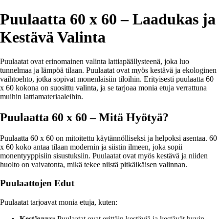
Puulaatta 60 x 60 – Laadukas ja
Kestävä Valinta
Puulaatat ovat erinomainen valinta lattiapäällysteenä, joka luo
tunnelmaa ja lämpöä tilaan. Puulaatat ovat myös kestävä ja ekologinen
vaihtoehto, jotka sopivat monenlaisiin tiloihin. Erityisesti puulaatta 60
x 60 kokona on suosittu valinta, ja se tarjoaa monia etuja verrattuna
muihin lattiamateriaaleihin.
Puulaatta 60 x 60 – Mitä Hyötyä?
Puulaatta 60 x 60 on mitoitettu käytännölliseksi ja helpoksi asentaa. 60
x 60 koko antaa tilaan modernin ja siistin ilmeen, joka sopii
monentyyppisiin sisustuksiin. Puulaatat ovat myös kestävä ja niiden
huolto on vaivatonta, mikä tekee niistä pitkäikäisen valinnan.
Puulaattojen Edut
Puulaatat tarjoavat monia etuja, kuten:
Kestävyys:
Puulaatat ovat erittäin kestäviä ja kestävät hyvin