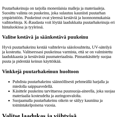
Puutarhakeinuja on tarjolla monenlaisia malleja ja materiaaleja.
Suosittu valinta on puukeinu, joka sulautuu kauniisti puutarhan
ympäristöön. Puukeinut ovat yleensä kestäviä ja luonnonmukaisia
vaihtoehtoja. K-Raudasta voit löytää laadukkaita puutarhakeinuja eri
hintaluokissa ja tyyleissä.
Valitse kestävä ja säänkestävä puukeinu
Hyvä puutarhakeinu kestää vaihtelevia sääolosuhteita, UV-säteilyä
ja kosteutta. Valitseessasi puukeinua varmista, että se on valmistettu
laadukkaasta ja kestävästä puumateriaalista. Pinnankäsittely suojaa
puuta ja pidentää keinun käyttöikää.
Vinkkejä puutarhakeinun huoltoon
Puhdista puutarhakeinu säännöllisesti pehmeällä harjalla ja
miedolla saippuavedellä.
Käsittele puukeinu tarvittaessa puunsuoja-aineella, joka suojaa
materiaalia kosteudelta ja auringonvalolta.
Suojaamalla puutarhakeinu oikein se säilyy kauniina ja
toimintakelpoisena vuosia.
Valitse laadukas ja viihtyisä