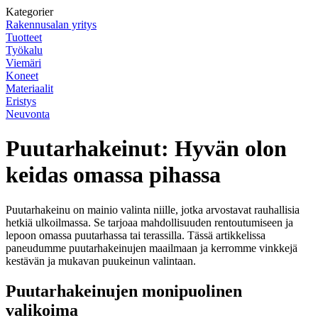
Kategorier
Rakennusalan yritys
Tuotteet
Työkalu
Viemäri
Koneet
Materiaalit
Eristys
Neuvonta
Puutarhakeinut: Hyvän olon
keidas omassa pihassa
Puutarhakeinu on mainio valinta niille, jotka arvostavat rauhallisia
hetkiä ulkoilmassa. Se tarjoaa mahdollisuuden rentoutumiseen ja
lepoon omassa puutarhassa tai terassilla. Tässä artikkelissa
paneudumme puutarhakeinujen maailmaan ja kerromme vinkkejä
kestävän ja mukavan puukeinun valintaan.
Puutarhakeinujen monipuolinen
valikoima