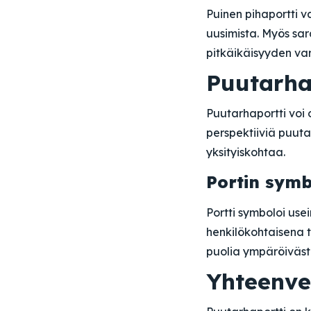
Puinen pihaportti v
uusimista. Myös sar
pitkäikäisyyden var
Puutarha
Puutarhaportti voi 
perspektiiviä puutar
yksityiskohtaa.
Portin symb
Portti symboloi usei
henkilökohtaisena 
puolia ympäröiväst
Yhteenve