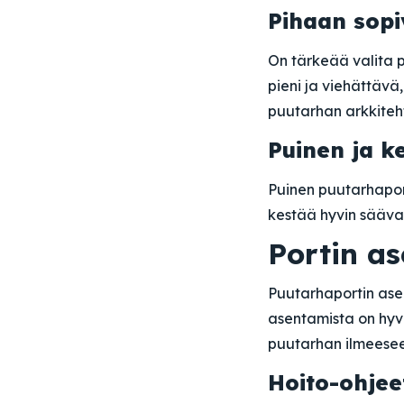
Pihaan sopi
On tärkeää valita p
pieni ja viehättävä
puutarhan arkkiteht
Puinen ja k
Puinen puutarhaport
kestää hyvin säävai
Portin a
Puutarhaportin asen
asentamista on hyvä
puutarhan ilmeesee
Hoito-ohjee