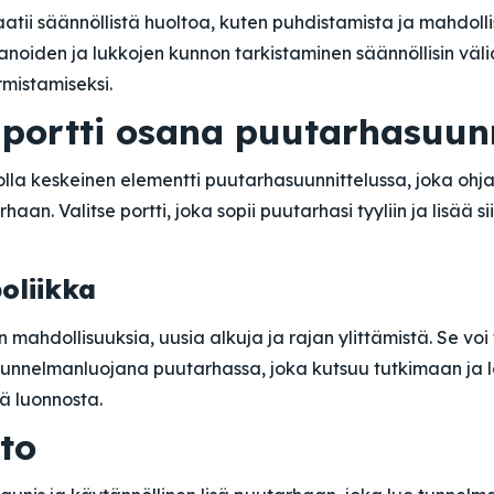
aatii säännöllistä huoltoa, kuten puhdistamista ja mahdol
anoiden ja lukkojen kunnon tarkistaminen säännöllisin väl
mistamiseksi.
portti osana puutarhasuunn
olla keskeinen elementti puutarhasuunnittelussa, joka ohja
haan. Valitse portti, joka sopii puutarhasi tyyliin ja lisää s
oliikka
n mahdollisuuksia, uusia alkuja ja rajan ylittämistä. Se vo
tunnelmanluojana puutarhassa, joka kutsuu tutkimaan ja
ä luonnosta.
to