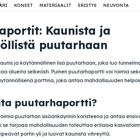
ÄRI
KONEET
MATERIAALIT
ERISTYS
NEUVONTA
portit: Kaunista ja
öllistä puutarhaan
aunis ja käytännöllinen lisä puutarhaan, joka luo tunnelma
jaa alueita selkeästi. Puinen puutarhaportti voi toimia sek
ytännöllisenä porttina, joka antaa mahdollisuuden helposti 
ita puutarhaportti?
 toimia puutarhan sisäänkäynnin koristeena ja antaa ensi
i se tarjoaa mahdollisuuden toteuttaa erilaisia kasvistoin
ipeävät portin yli ja luovat kaunista vihreyttä.