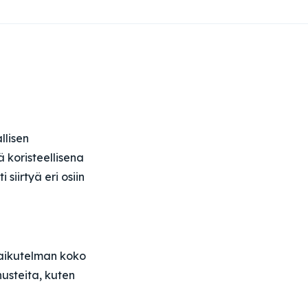
llisen
ä koristeellisena
siirtyä eri osiin
vaikutelman koko
nusteita, kuten