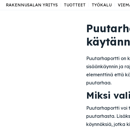
RAKENNUSALAN YRITYS
TUOTTEET
TYÖKALU
VIEM
Puutarha
käytänn
Puutarhaportti on k
sisäänkäynnin ja ra
elementtinä että kä
puutarhaa.
Miksi val
Puutarhaportti voi
puutarhasta. Lisäks
köynnöksiä, jotka ki