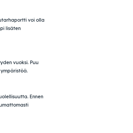
tarhaportti voi olla
i lisäten
yyden vuoksi. Puu
 ympäristöä.
olellisuutta. Ennen
saumattomasti