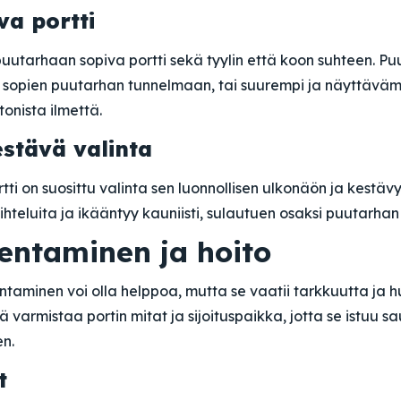
va portti
uutarhaan sopiva portti sekä tyylin että koon suhteen. Puu
, sopien puutarhan tunnelmaan, tai suurempi ja näyttävämp
onista ilmettä.
estävä valinta
ti on suosittu valinta sen luonnollisen ulkonäön ja kestäv
hteluita ja ikääntyy kauniisti, sulautuen osaksi puutarhan
sentaminen ja hoito
taminen voi olla helppoa, mutta se vaatii tarkkuutta ja hu
 varmistaa portin mitat ja sijoituspaikka, jotta se istuu 
n.
t