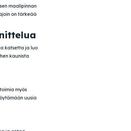
lisen maalipinnan
iajoin on tärkeää
ittelua
a katsetta ja luo
iihen kaunista
i toimia myös
 löytämään uusia