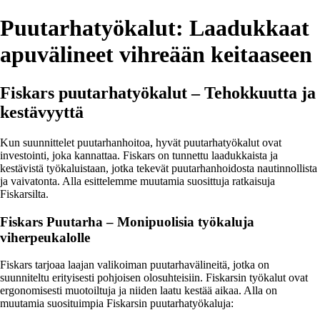
Puutarhatyökalut: Laadukkaat
apuvälineet vihreään keitaaseen
Fiskars puutarhatyökalut – Tehokkuutta ja
kestävyyttä
Kun suunnittelet puutarhanhoitoa, hyvät puutarhatyökalut ovat
investointi, joka kannattaa. Fiskars on tunnettu laadukkaista ja
kestävistä työkaluistaan, jotka tekevät puutarhanhoidosta nautinnollista
ja vaivatonta. Alla esittelemme muutamia suosittuja ratkaisuja
Fiskarsilta.
Fiskars Puutarha – Monipuolisia työkaluja
viherpeukalolle
Fiskars tarjoaa laajan valikoiman puutarhavälineitä, jotka on
suunniteltu erityisesti pohjoisen olosuhteisiin. Fiskarsin työkalut ovat
ergonomisesti muotoiltuja ja niiden laatu kestää aikaa. Alla on
muutamia suosituimpia Fiskarsin puutarhatyökaluja: