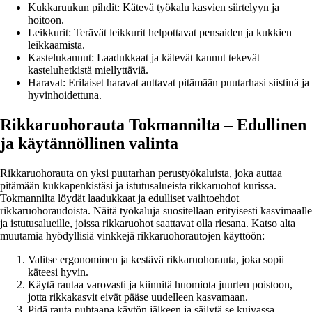
Kukkaruukun pihdit: Kätevä työkalu kasvien siirtelyyn ja
hoitoon.
Leikkurit: Terävät leikkurit helpottavat pensaiden ja kukkien
leikkaamista.
Kastelukannut: Laadukkaat ja kätevät kannut tekevät
kasteluhetkistä miellyttäviä.
Haravat: Erilaiset haravat auttavat pitämään puutarhasi siistinä ja
hyvinhoidettuna.
Rikkaruohorauta Tokmannilta – Edullinen
ja käytännöllinen valinta
Rikkaruohorauta on yksi puutarhan perustyökaluista, joka auttaa
pitämään kukkapenkistäsi ja istutusalueista rikkaruohot kurissa.
Tokmannilta löydät laadukkaat ja edulliset vaihtoehdot
rikkaruohoraudoista. Näitä työkaluja suositellaan erityisesti kasvimaalle
ja istutusalueille, joissa rikkaruohot saattavat olla riesana. Katso alta
muutamia hyödyllisiä vinkkejä rikkaruohorautojen käyttöön:
Valitse ergonominen ja kestävä rikkaruohorauta, joka sopii
käteesi hyvin.
Käytä rautaa varovasti ja kiinnitä huomiota juurten poistoon,
jotta rikkakasvit eivät pääse uudelleen kasvamaan.
Pidä rauta puhtaana käytön jälkeen ja säilytä se kuivassa