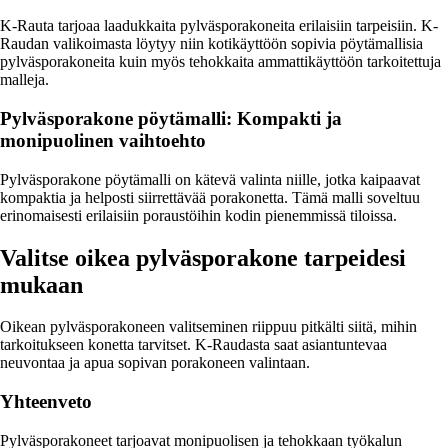
K-Rauta tarjoaa laadukkaita pylväsporakoneita erilaisiin tarpeisiin. K-
Raudan valikoimasta löytyy niin kotikäyttöön sopivia pöytämallisia
pylväsporakoneita kuin myös tehokkaita ammattikäyttöön tarkoitettuja
malleja.
Pylväsporakone pöytämalli: Kompakti ja
monipuolinen vaihtoehto
Pylväsporakone pöytämalli on kätevä valinta niille, jotka kaipaavat
kompaktia ja helposti siirrettävää porakonetta. Tämä malli soveltuu
erinomaisesti erilaisiin poraustöihin kodin pienemmissä tiloissa.
Valitse oikea pylväsporakone tarpeidesi
mukaan
Oikean pylväsporakoneen valitseminen riippuu pitkälti siitä, mihin
tarkoitukseen konetta tarvitset. K-Raudasta saat asiantuntevaa
neuvontaa ja apua sopivan porakoneen valintaan.
Yhteenveto
Pylväsporakoneet tarjoavat monipuolisen ja tehokkaan työkalun