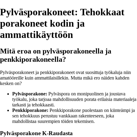
Pylväsporakoneet: Tehokkaat
porakoneet kodin ja
ammattikäyttöön
Mitä eroa on pylväsporakoneella ja
penkkiporakoneella?
Pylväsporakoneet ja penkkiporakoneet ovat suosittuja työkaluja niin
amatööreille kuin ammattilaisillekin. Mutta mikä ero näiden kahden
kesken on?
Pylväsporakone:
Pylväspora on monipuolinen ja joustava
työkalu, joka tarjoaa mahdollisuuden porata erilaisia materiaaleja
tarkasti ja tehokkaasti.
Penkkiporakone:
Penkkiporakone puolestaan on kiinteämpi ja
sen tehokkuus perustuu vankkaan rakenteeseen, joka
mahdollistaa suurempien töiden tekemisen.
Pylväsporakone K-Raudasta