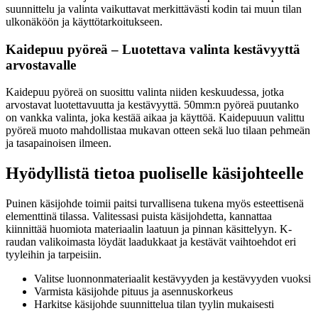
suunnittelu ja valinta vaikuttavat merkittävästi kodin tai muun tilan
ulkonäköön ja käyttötarkoitukseen.
Kaidepuu pyöreä – Luotettava valinta kestävyyttä
arvostavalle
Kaidepuu pyöreä on suosittu valinta niiden keskuudessa, jotka
arvostavat luotettavuutta ja kestävyyttä. 50mm:n pyöreä puutanko
on vankka valinta, joka kestää aikaa ja käyttöä. Kaidepuuun valittu
pyöreä muoto mahdollistaa mukavan otteen sekä luo tilaan pehmeän
ja tasapainoisen ilmeen.
Hyödyllistä tietoa puoliselle käsijohteelle
Puinen käsijohde toimii paitsi turvallisena tukena myös esteettisenä
elementtinä tilassa. Valitessasi puista käsijohdetta, kannattaa
kiinnittää huomiota materiaalin laatuun ja pinnan käsittelyyn. K-
raudan valikoimasta löydät laadukkaat ja kestävät vaihtoehdot eri
tyyleihin ja tarpeisiin.
Valitse luonnonmateriaalit kestävyyden ja kestävyyden vuoksi
Varmista käsijohde pituus ja asennuskorkeus
Harkitse käsijohde suunnittelua tilan tyylin mukaisesti