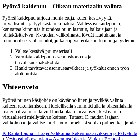
Pyöreä kaidepuu – Oikean materiaalin valinta
Pyöreä kaidepuu tarjoaa monia etuja, kuten kestävyyttä,
turvallisuutta ja tyylikästä ulkonäköä. Valitessasi kaidepuuta,
kannattaa kiinnittää huomiota puun laatuun, halkaisijaan ja
pintakäsittelyyn. K-raudan valikoimasta löydät laadukkaat ja
monipuoliset vaihtoehdot, jotka sopivat erilaisiin tiloihin ja tyyleihin.
Valitse kestävä puumateriaali
Varmista kaidepuun asennuskorkeus ja
turvallisuusnäkökohdat
Hanki tarvittavat asennustarvikkeet ja työkalut ennen työn
aloittamista
Yhteenveto
Pyöreä puinen käsijohde on käytännöllinen ja tyylikäs valinta
kaiteen rakentamiseen. Huolellisella suunnittelulla ja oikeanlaisilla
materiaalivalinnoilla voit luoda tilaan turvallisen, kestävän ja
visuaalisesti miellyttävän kaiteen. Tutustu K-raudan laajaan
valikoimaan ja valitse juuri sinun tarpeisiisi sopiva puinen käsijohde.
K-Rauta Lapua – Laaja Valikoima Rakennustarvikkeita ja Palveluita
•
Vesiposti ulkoseinään – Asennusohjeet ja Vinkit
•
Boracol ja