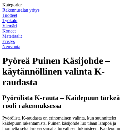
Kategorier
Rakennusalan yritys
Tuotteet
Työkalu
Viemäri
Koneet
Materiaalit
Eristys
Neuvonta
Pyöreä Puinen Käsijohde –
käytännöllinen valinta K-
raudasta
Pyörölista K-rauta – Kaidepuun tärkeä
rooli rakennuksessa
Pyörölista K-raudasta on erinomainen valinta, kun suunnittelet
kaidepuun rakentamista. Puinen käsijohde luo tilaan lämpöä ja
luonnetta sekä tarjoaa samalla turvallisen tukipisteen. Kaidepuun