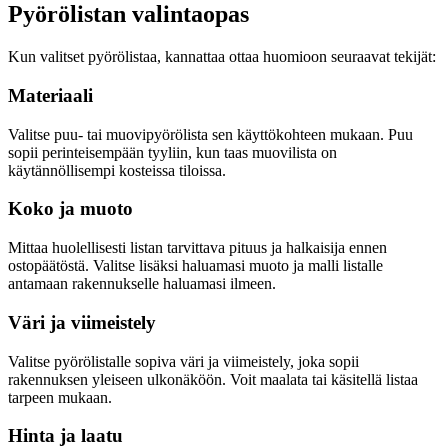
Pyörölistan valintaopas
Kun valitset pyörölistaa, kannattaa ottaa huomioon seuraavat tekijät:
Materiaali
Valitse puu- tai muovipyörölista sen käyttökohteen mukaan. Puu
sopii perinteisempään tyyliin, kun taas muovilista on
käytännöllisempi kosteissa tiloissa.
Koko ja muoto
Mittaa huolellisesti listan tarvittava pituus ja halkaisija ennen
ostopäätöstä. Valitse lisäksi haluamasi muoto ja malli listalle
antamaan rakennukselle haluamasi ilmeen.
Väri ja viimeistely
Valitse pyörölistalle sopiva väri ja viimeistely, joka sopii
rakennuksen yleiseen ulkonäköön. Voit maalata tai käsitellä listaa
tarpeen mukaan.
Hinta ja laatu