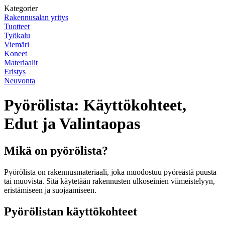
Kategorier
Rakennusalan yritys
Tuotteet
Työkalu
Viemäri
Koneet
Materiaalit
Eristys
Neuvonta
Pyörölista: Käyttökohteet,
Edut ja Valintaopas
Mikä on pyörölista?
Pyörölista on rakennusmateriaali, joka muodostuu pyöreästä puusta
tai muovista. Sitä käytetään rakennusten ulkoseinien viimeistelyyn,
eristämiseen ja suojaamiseen.
Pyörölistan käyttökohteet