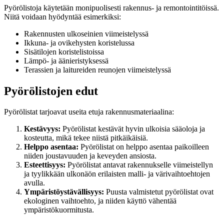
Pyörölistoja käytetään monipuolisesti rakennus- ja remontointitöissä.
Niitä voidaan hyödyntää esimerkiksi:
Rakennusten ulkoseinien viimeistelyssä
Ikkuna- ja ovikehysten koristelussa
Sisätilojen koristelistoissa
Lämpö- ja äänieristyksessä
Terassien ja laitureiden reunojen viimeistelyssä
Pyörölistojen edut
Pyörölistat tarjoavat useita etuja rakennusmateriaalina:
Kestävyys:
Pyörölistat kestävät hyvin ulkoisia sääoloja ja
kosteutta, mikä tekee niistä pitkäikäisiä.
Helppo asentaa:
Pyörölistat on helppo asentaa paikoilleen
niiden joustavuuden ja keveyden ansiosta.
Esteettisyys:
Pyörölistat antavat rakennukselle viimeistellyn
ja tyylikkään ulkonäön erilaisten malli- ja värivaihtoehtojen
avulla.
Ympäristöystävällisyys:
Puusta valmistetut pyörölistat ovat
ekologinen vaihtoehto, ja niiden käyttö vähentää
ympäristökuormitusta.