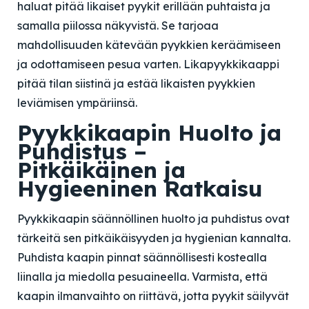
haluat pitää likaiset pyykit erillään puhtaista ja
samalla piilossa näkyvistä. Se tarjoaa
mahdollisuuden kätevään pyykkien keräämiseen
ja odottamiseen pesua varten. Likapyykkikaappi
pitää tilan siistinä ja estää likaisten pyykkien
leviämisen ympäriinsä.
Pyykkikaapin Huolto ja
Puhdistus –
Pitkäikäinen ja
Hygieeninen Ratkaisu
Pyykkikaapin säännöllinen huolto ja puhdistus ovat
tärkeitä sen pitkäikäisyyden ja hygienian kannalta.
Puhdista kaapin pinnat säännöllisesti kostealla
liinalla ja miedolla pesuaineella. Varmista, että
kaapin ilmanvaihto on riittävä, jotta pyykit säilyvät