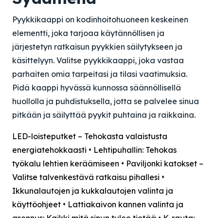
Pyykkikaappi on kodinhoitohuoneen keskeinen
elementti, joka tarjoaa käytännöllisen ja
järjestetyn ratkaisun pyykkien säilytykseen ja
käsittelyyn. Valitse pyykkikaappi, joka vastaa
parhaiten omia tarpeitasi ja tilasi vaatimuksia.
Pidä kaappi hyvässä kunnossa säännöllisellä
huollolla ja puhdistuksella, jotta se palvelee sinua
pitkään ja säilyttää pyykit puhtaina ja raikkaina.
LED-loisteputket – Tehokasta valaistusta
energiatehokkaasti
•
Lehtipuhallin: Tehokas
työkalu lehtien keräämiseen
•
Paviljonki katokset –
Valitse talvenkestävä ratkaisu pihallesi
•
Ikkunalautojen ja kukkalautojen valinta ja
käyttöohjeet
•
Lattiakaivon kannen valinta ja