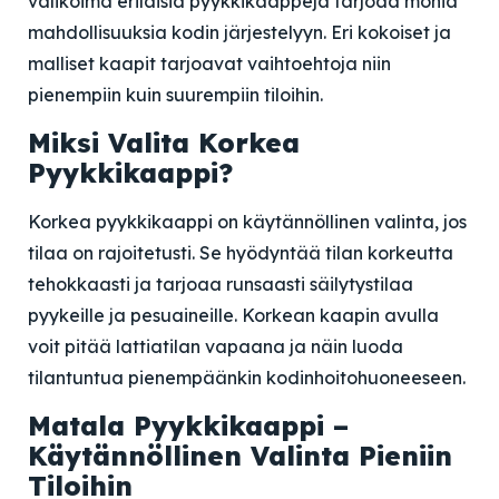
valikoima erilaisia pyykkikaappeja tarjoaa monia
mahdollisuuksia kodin järjestelyyn. Eri kokoiset ja
malliset kaapit tarjoavat vaihtoehtoja niin
pienempiin kuin suurempiin tiloihin.
Miksi Valita Korkea
Pyykkikaappi?
Korkea pyykkikaappi on käytännöllinen valinta, jos
tilaa on rajoitetusti. Se hyödyntää tilan korkeutta
tehokkaasti ja tarjoaa runsaasti säilytystilaa
pyykeille ja pesuaineille. Korkean kaapin avulla
voit pitää lattiatilan vapaana ja näin luoda
tilantuntua pienempäänkin kodinhoitohuoneeseen.
Matala Pyykkikaappi –
Käytännöllinen Valinta Pieniin
Tiloihin