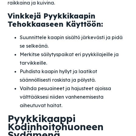
raikkaina ja kuivina.
Vinkkejä Pyykkikaapin
Tehokkaaseen Käyttöön:
Suunnittele kaapin sisältö järkevästi ja pidä
se selkeänä.
Merkitse säilytyspaikat eri pyykkilajeille ja
tarvikkeille.
Puhdista kaapin hyllyt ja laatikot
säännöllisesti roskista ja pölystä.
Vaihda pesuaineet ja hajusteet ajoissa
välttääksesi niiden vanhenemisesta
aiheutuvat haitat.
Pyykkikaappi
Kodinhoitohuoneen
Sydämenä