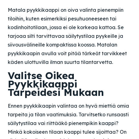
Matala pyykkikaappi on oiva valinta pienempiin
tiloihin, kuten esimerkiksi pesuhuoneeseen tai
kodinhoitotilaan, jossa ei ole korkeaa kattoa. Se
tarjoaa silti tarvittavaa säilytystilaa pyykeille ja
siivousvälineille kompaktissa koossa. Matalan
pyykkikaapin avulla voit pitää tärkeät tarvikkeet
käden ulottuvilla ilman suurta tilantarvetta.
Valitse Oikea
Pyykkikaappi
Tarpeidesi Mukaan
Ennen pyykkikaapin valintaa on hyvä miettiä omia
tarpeita ja tilan vaatimuksia. Tarvitsetko runsaasti
säilytystilaa vai riittääkö pienempikin kaappi?
Minkä kokoiseen tilaan kaappi tulee sijoittaa? On