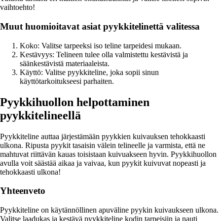
vaihtoehto!
Muut huomioitavat asiat pyykkitelinettä valitessa
Koko: Valitse tarpeeksi iso teline tarpeidesi mukaan.
Kestävyys: Telineen tulee olla valmistettu kestävistä ja
säänkestävistä materiaaleista.
Käyttö: Valitse pyykkiteline, joka sopii sinun
käyttötarkoitukseesi parhaiten.
Pyykkihuollon helpottaminen
pyykkitelineellä
Pyykkiteline auttaa järjestämään pyykkien kuivauksen tehokkaasti
ulkona. Ripusta pyykit tasaisin välein telineelle ja varmista, että ne
mahtuvat riittävän kauas toisistaan kuivuakseen hyvin. Pyykkihuollon
avulla voit säästää aikaa ja vaivaa, kun pyykit kuivuvat nopeasti ja
tehokkaasti ulkona!
Yhteenveto
Pyykkiteline on käytännöllinen apuväline pyykin kuivaukseen ulkona.
Valitse laadukas ja kestävä pyykkiteline kodin tarpeisiin ja nauti