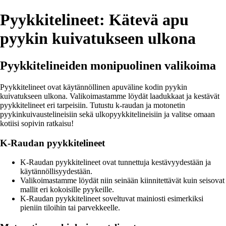
Pyykkitelineet: Kätevä apu
pyykin kuivatukseen ulkona
Pyykkitelineiden monipuolinen valikoima
Pyykkitelineet ovat käytännöllinen apuväline kodin pyykin
kuivatukseen ulkona. Valikoimastamme löydät laadukkaat ja kestävät
pyykkitelineet eri tarpeisiin. Tutustu k-raudan ja motonetin
pyykinkuivaustelineisiin sekä ulkopyykkitelineisiin ja valitse omaan
kotiisi sopivin ratkaisu!
K-Raudan pyykkitelineet
K-Raudan pyykkitelineet ovat tunnettuja kestävyydestään ja
käytännöllisyydestään.
Valikoimastamme löydät niin seinään kiinnitettävät kuin seisovat
mallit eri kokoisille pyykeille.
K-Raudan pyykkitelineet soveltuvat mainiosti esimerkiksi
pieniin tiloihin tai parvekkeelle.