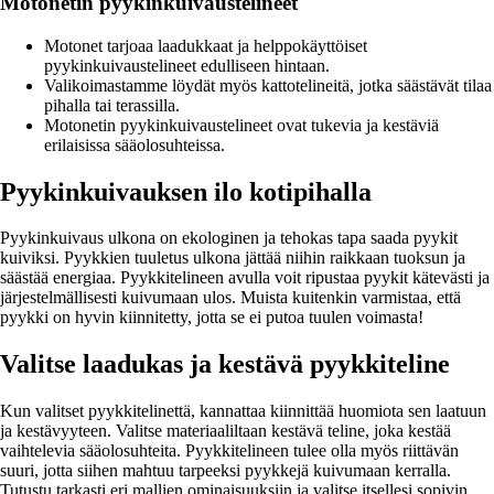
Motonetin pyykinkuivaustelineet
Motonet tarjoaa laadukkaat ja helppokäyttöiset
pyykinkuivaustelineet edulliseen hintaan.
Valikoimastamme löydät myös kattotelineitä, jotka säästävät tilaa
pihalla tai terassilla.
Motonetin pyykinkuivaustelineet ovat tukevia ja kestäviä
erilaisissa sääolosuhteissa.
Pyykinkuivauksen ilo kotipihalla
Pyykinkuivaus ulkona on ekologinen ja tehokas tapa saada pyykit
kuiviksi. Pyykkien tuuletus ulkona jättää niihin raikkaan tuoksun ja
säästää energiaa. Pyykkitelineen avulla voit ripustaa pyykit kätevästi ja
järjestelmällisesti kuivumaan ulos. Muista kuitenkin varmistaa, että
pyykki on hyvin kiinnitetty, jotta se ei putoa tuulen voimasta!
Valitse laadukas ja kestävä pyykkiteline
Kun valitset pyykkitelinettä, kannattaa kiinnittää huomiota sen laatuun
ja kestävyyteen. Valitse materiaaliltaan kestävä teline, joka kestää
vaihtelevia sääolosuhteita. Pyykkitelineen tulee olla myös riittävän
suuri, jotta siihen mahtuu tarpeeksi pyykkejä kuivumaan kerralla.
Tutustu tarkasti eri mallien ominaisuuksiin ja valitse itsellesi sopivin