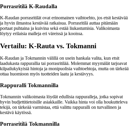
Porrasritilä K-Raudalla
K-Raudan porrasritilät ovat erinomainen vaihtoehto, jos etsit kestävää
ja hyvin ilmastoa kestävää ratkaisua. Porrasritilä auttaa pitämään
portaat puhtaina ja kuivina sekä estää liukastumisia. Valikoimasta
löytyy erilaisia malleja eri väreissä ja kooissa.
Vertailu: K-Rauta vs. Tokmanni
K-Raudan ja Tokmannin välillä on usein hankala valita, kun etsit
laadukasta rappurallia tai porrasritilää. Molemmat myymälät tarjoavat
kilpailukykyisiä hintoja ja monipuolisia vaihtoehtoja, mutta on tärkeää
ottaa huomioon myös tuotteiden laatu ja kestävyys.
Rappuralli Tokmannilla
Tokmannin valikoimasta löydät edullisia rappuralleja, jotka sopivat
hyvin budjettitietoisille asiakkaille. Vaikka hinta voi olla houkutteleva
tekijä, on tärkeää varmistaa, että valittu rappuralli on turvallinen ja
kestävä käytössä.
Porrasritilä Tokmannilla