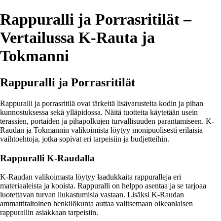
Rappuralli ja Porrasritilät –
Vertailussa K-Rauta ja
Tokmanni
Rappuralli ja Porrasritilät
Rappuralli ja porrasritilä ovat tärkeitä lisävarusteita kodin ja pihan
kunnostuksessa sekä ylläpidossa. Näitä tuotteita käytetään usein
terassien, portaiden ja pihapolkujen turvallisuuden parantamiseen. K-
Raudan ja Tokmannin valikoimista löytyy monipuolisesti erilaisia
vaihtoehtoja, jotka sopivat eri tarpeisiin ja budjetteihin.
Rappuralli K-Raudalla
K-Raudan valikoimasta löytyy laadukkaita rappuralleja eri
materiaaleista ja kooista. Rappuralli on helppo asentaa ja se tarjoaa
luotettavan turvan liukastumisia vastaan. Lisäksi K-Raudan
ammattitaitoinen henkilökunta auttaa valitsemaan oikeanlaisen
rappurallin asiakkaan tarpeisiin.