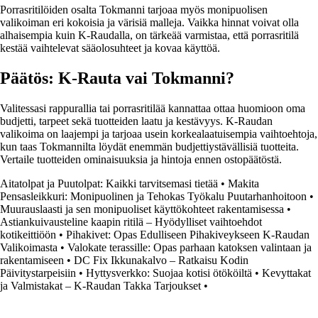
Porrasritilöiden osalta Tokmanni tarjoaa myös monipuolisen
valikoiman eri kokoisia ja värisiä malleja. Vaikka hinnat voivat olla
alhaisempia kuin K-Raudalla, on tärkeää varmistaa, että porrasritilä
kestää vaihtelevat sääolosuhteet ja kovaa käyttöä.
Päätös: K-Rauta vai Tokmanni?
Valitessasi rappurallia tai porrasritilää kannattaa ottaa huomioon oma
budjetti, tarpeet sekä tuotteiden laatu ja kestävyys. K-Raudan
valikoima on laajempi ja tarjoaa usein korkealaatuisempia vaihtoehtoja,
kun taas Tokmannilta löydät enemmän budjettiystävällisiä tuotteita.
Vertaile tuotteiden ominaisuuksia ja hintoja ennen ostopäätöstä.
Aitatolpat ja Puutolpat: Kaikki tarvitsemasi tietää
•
Makita
Pensasleikkuri: Monipuolinen ja Tehokas Työkalu Puutarhanhoitoon
•
Muurauslaasti ja sen monipuoliset käyttökohteet rakentamisessa
•
Astiankuivausteline kaapin ritilä – Hyödylliset vaihtoehdot
kotikeittiöön
•
Pihakivet: Opas Edulliseen Pihakiveykseen K-Raudan
Valikoimasta
•
Valokate terassille: Opas parhaan katoksen valintaan ja
rakentamiseen
•
DC Fix Ikkunakalvo – Ratkaisu Kodin
Päivitystarpeisiin
•
Hyttysverkko: Suojaa kotisi ötököiltä
•
Kevyttakat
ja Valmistakat – K-Raudan Takka Tarjoukset
•