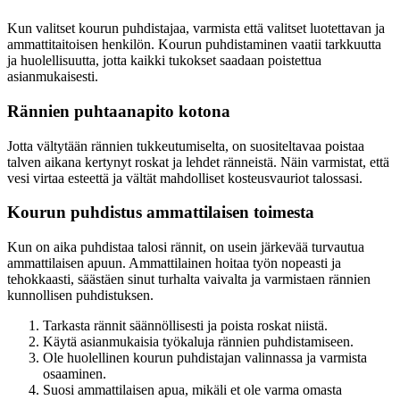
Kun valitset kourun puhdistajaa, varmista että valitset luotettavan ja
ammattitaitoisen henkilön. Kourun puhdistaminen vaatii tarkkuutta
ja huolellisuutta, jotta kaikki tukokset saadaan poistettua
asianmukaisesti.
Rännien puhtaanapito kotona
Jotta vältytään rännien tukkeutumiselta, on suositeltavaa poistaa
talven aikana kertynyt roskat ja lehdet ränneistä. Näin varmistat, että
vesi virtaa esteettä ja vältät mahdolliset kosteusvauriot talossasi.
Kourun puhdistus ammattilaisen toimesta
Kun on aika puhdistaa talosi rännit, on usein järkevää turvautua
ammattilaisen apuun. Ammattilainen hoitaa työn nopeasti ja
tehokkaasti, säästäen sinut turhalta vaivalta ja varmistaen rännien
kunnollisen puhdistuksen.
Tarkasta rännit säännöllisesti ja poista roskat niistä.
Käytä asianmukaisia työkaluja rännien puhdistamiseen.
Ole huolellinen kourun puhdistajan valinnassa ja varmista
osaaminen.
Suosi ammattilaisen apua, mikäli et ole varma omasta