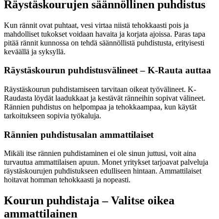
Räystäskourujen säännöllinen puhdistus
Kun rännit ovat puhtaat, vesi virtaa niistä tehokkaasti pois ja
mahdolliset tukokset voidaan havaita ja korjata ajoissa. Paras tapa
pitää rännit kunnossa on tehdä säännöllistä puhdistusta, erityisesti
keväällä ja syksyllä.
Räystäskourun puhdistusvälineet – K-Rauta auttaa
Räystäskourun puhdistamiseen tarvitaan oikeat työvälineet. K-
Raudasta löydät laadukkaat ja kestävät ränneihin sopivat välineet.
Rännien puhdistus on helpompaa ja tehokkaampaa, kun käytät
tarkoitukseen sopivia työkaluja.
Rännien puhdistusalan ammattilaiset
Mikäli itse rännien puhdistaminen ei ole sinun juttusi, voit aina
turvautua ammattilaisen apuun. Monet yritykset tarjoavat palveluja
räystäskourujen puhdistukseen edulliseen hintaan. Ammattilaiset
hoitavat homman tehokkaasti ja nopeasti.
Kourun puhdistaja – Valitse oikea
ammattilainen