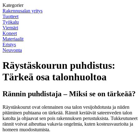
Kategorier
Rakennusalan yritys
Tuotteet
Työkalu
Viemäri
Koneet
Materiaalit
Eristys
Neuvonta
Räystäskourun puhdistus:
Tärkeä osa talonhuoltoa
Rännin puhdistaja – Miksi se on tärkeää?
Räystäskourut ovat olennainen osa talon vesijohdotusta ja niiden
pitäminen puhtaana on tärkeää. Rännit keräävät sateenveden talon
katolta ja ohjaavat sen pois rakennuksen perustuksista. Tukkeutuneet
rännit voivat aiheuttaa vakavia ongelmia, kuten kosteusvaurioita ja
homeen muodostumista.