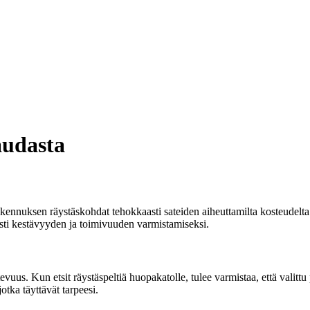
audasta
rakennuksen räystäskohdat tehokkaasti sateiden aiheuttamilta kosteudelta
esti kestävyyden ja toimivuuden varmistamiseksi.
vuus. Kun etsit räystäspeltiä huopakatolle, tulee varmistaa, että valittu 
otka täyttävät tarpeesi.