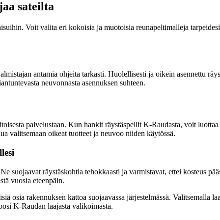
aa sateilta
isuihin. Voit valita eri kokoisia ja muotoisia reunapeltimalleja tarpeides
mistajan antamia ohjeita tarkasti. Huolellisesti ja oikein asennettu räys
asiantuntevasta neuvonnasta asennuksen suhteen.
oisesta palvelustaan. Kun hankit räystäspellit K-Raudasta, voit luottaa 
ua valitsemaan oikeat tuotteet ja neuvoo niiden käytössä.
lesi
 Ne suojaavat räystäskohtia tehokkaasti ja varmistavat, ettei kosteus p
stä vuosia eteenpäin.
eisiä osia rakennuksen kattoa suojaavassa järjestelmässä. Valitsemalla l
ttoosi K-Raudan laajasta valikoimasta.