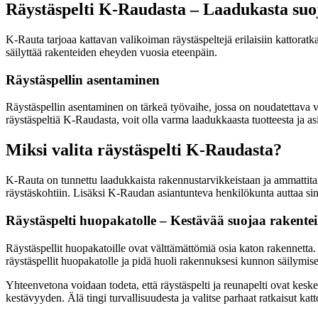
Räystäspelti K-Raudasta – Laadukasta suoj
K-Rauta tarjoaa kattavan valikoiman räystäspeltejä erilaisiin kattoratka
säilyttää rakenteiden eheyden vuosia eteenpäin.
Räystäspellin asentaminen
Räystäspellin asentaminen on tärkeä työvaihe, jossa on noudatettava val
räystäspeltiä K-Raudasta, voit olla varma laadukkaasta tuotteesta ja 
Miksi valita räystäspelti K-Raudasta?
K-Rauta on tunnettu laadukkaista rakennustarvikkeistaan ja ammattitait
räystäskohtiin. Lisäksi K-Raudan asiantunteva henkilökunta auttaa sin
Räystäspelti huopakatolle – Kestävää suojaa rakenteil
Räystäspellit huopakatoille ovat välttämättömiä osia katon rakennetta.
räystäspellit huopakatolle ja pidä huoli rakennuksesi kunnon säilymise
Yhteenvetona voidaan todeta, että räystäspelti ja reunapelti ovat kesk
kestävyyden. Älä tingi turvallisuudesta ja valitse parhaat ratkaisut ka