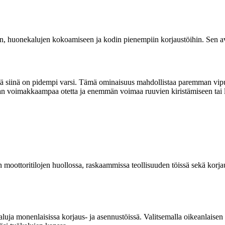
 huonekalujen kokoamiseen ja kodin pienempiin korjaustöihin. Sen avulla
että siinä on pidempi varsi. Tämä ominaisuus mahdollistaa paremman vipu
itaan voimakkaampaa otetta ja enemmän voimaa ruuvien kiristämiseen tai
oottoritilojen huollossa, raskaammissa teollisuuden töissä sekä korjaust
kaluja monenlaisissa korjaus- ja asennustöissä. Valitsemalla oikeanlais