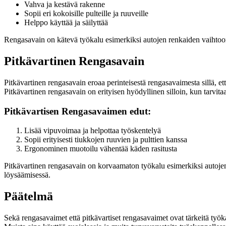
Vahva ja kestävä rakenne
Sopii eri kokoisille pulteille ja ruuveille
Helppo käyttää ja säilyttää
Rengasavain on kätevä työkalu esimerkiksi autojen renkaiden vaihtoon,
Pitkävartinen Rengasavain
Pitkävartinen rengasavain eroaa perinteisestä rengasavaimesta sillä, 
Pitkävartinen rengasavain on erityisen hyödyllinen silloin, kun tarv
Pitkävartisen Rengasavaimen edut:
Lisää vipuvoimaa ja helpottaa työskentelyä
Sopii erityisesti tiukkojen ruuvien ja pulttien kanssa
Ergonominen muotoilu vähentää käden rasitusta
Pitkävartinen rengasavain on korvaamaton työkalu esimerkiksi autojen m
löysäämisessä.
Päätelmä
Sekä rengasavaimet että pitkävartiset rengasavaimet ovat tärkeitä työ