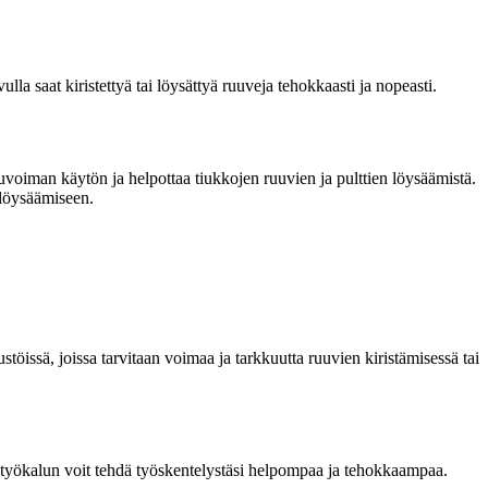
 saat kiristettyä tai löysättyä ruuveja tehokkaasti ja nopeasti.
voiman käytön ja helpottaa tiukkojen ruuvien ja pulttien löysäämistä.
 löysäämiseen.
öissä, joissa tarvitaan voimaa ja tarkkuutta ruuvien kiristämisessä tai
en työkalun voit tehdä työskentelystäsi helpompaa ja tehokkaampaa.