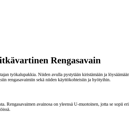
itkävartinen Rengasavain
jan työkalupakkia. Niiden avulla pystytään kiristämään ja löysäämään er
siin rengasavaimiin sekä niiden käyttökohteisiin ja hyötyihin.
ta. Rengasavaimen avainosa on yleensä U-muotoinen, jotta se sopii erila
öissä.