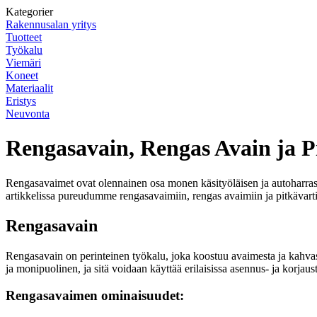
Kategorier
Rakennusalan yritys
Tuotteet
Työkalu
Viemäri
Koneet
Materiaalit
Eristys
Neuvonta
Rengasavain, Rengas Avain ja P
Rengasavaimet ovat olennainen osa monen käsityöläisen ja autoharrasta
artikkelissa pureudumme rengasavaimiin, rengas avaimiin ja pitkävarti
Rengasavain
Rengasavain on perinteinen työkalu, joka koostuu avaimesta ja kahvas
ja monipuolinen, ja sitä voidaan käyttää erilaisissa asennus- ja korjaust
Rengasavaimen ominaisuudet: