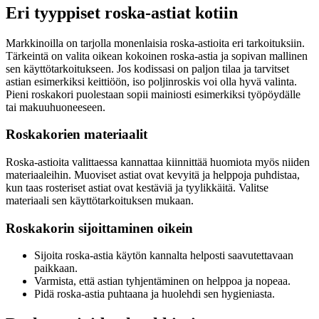
Eri tyyppiset roska-astiat kotiin
Markkinoilla on tarjolla monenlaisia roska-astioita eri tarkoituksiin.
Tärkeintä on valita oikean kokoinen roska-astia ja sopivan mallinen
sen käyttötarkoitukseen. Jos kodissasi on paljon tilaa ja tarvitset
astian esimerkiksi keittiöön, iso poljinroskis voi olla hyvä valinta.
Pieni roskakori puolestaan sopii mainiosti esimerkiksi työpöydälle
tai makuuhuoneeseen.
Roskakorien materiaalit
Roska-astioita valittaessa kannattaa kiinnittää huomiota myös niiden
materiaaleihin. Muoviset astiat ovat kevyitä ja helppoja puhdistaa,
kun taas rosteriset astiat ovat kestäviä ja tyylikkäitä. Valitse
materiaali sen käyttötarkoituksen mukaan.
Roskakorin sijoittaminen oikein
Sijoita roska-astia käytön kannalta helposti saavutettavaan
paikkaan.
Varmista, että astian tyhjentäminen on helppoa ja nopeaa.
Pidä roska-astia puhtaana ja huolehdi sen hygieniasta.