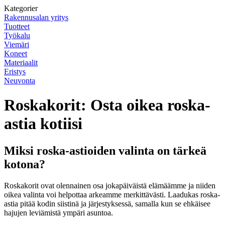
Kategorier
Rakennusalan yritys
Tuotteet
Työkalu
Viemäri
Koneet
Materiaalit
Eristys
Neuvonta
Roskakorit: Osta oikea roska-
astia kotiisi
Miksi roska-astioiden valinta on tärkeä
kotona?
Roskakorit ovat olennainen osa jokapäiväistä elämäämme ja niiden
oikea valinta voi helpottaa arkeamme merkittävästi. Laadukas roska-
astia pitää kodin siistinä ja järjestyksessä, samalla kun se ehkäisee
hajujen leviämistä ympäri asuntoa.