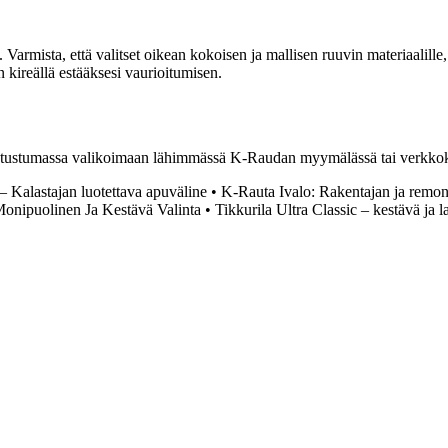
rmista, että valitset oikean kokoisen ja mallisen ruuvin materiaalille,
an kireällä estääksesi vaurioitumisen.
tustumassa valikoimaan lähimmässä K-Raudan myymälässä tai verkkokaupa
– Kalastajan luotettava apuväline
•
K-Rauta Ivalo: Rakentajan ja remon
 Monipuolinen Ja Kestävä Valinta
•
Tikkurila Ultra Classic – kestävä ja 