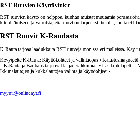
RST Ruuvien Käyttövinkit
RST ruuvien käyttö on helppoa, kunhan muistat muutamia perusasioita. Va
kiinnittämiseen ja varmista, että ruuvi on tarpeeksi tiukalla, mutta ei lii
RST Ruuvit K-Raudasta
K-Rauta tarjoaa laadukkaita RST ruuveja monissa eri malleissa. Käy tu
Kevytpeite K-Rauta: Käyttökohteet ja valintaopas
•
Kalastusmagneetti 
– K-Rauta ja Bauhaus tarjoavat laajan valikoiman
•
Lasikuitutapetti –
Ikkunalautojen ja kukkalautojen valinta ja käyttöohjeet
•
myynti@onlinenyt.fi