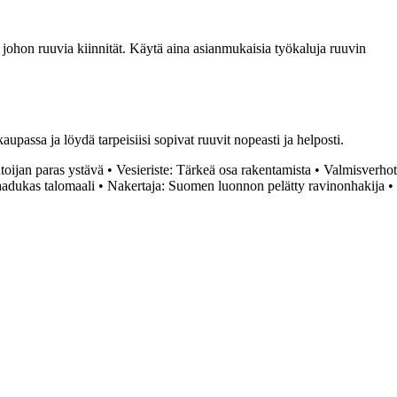
 johon ruuvia kiinnität. Käytä aina asianmukaisia työkaluja ruuvin
ssa ja löydä tarpeisiisi sopivat ruuvit nopeasti ja helposti.
toijan paras ystävä
•
Vesieriste: Tärkeä osa rakentamista
•
Valmisverhot
laadukas talomaali
•
Nakertaja: Suomen luonnon pelätty ravinonhakija
•