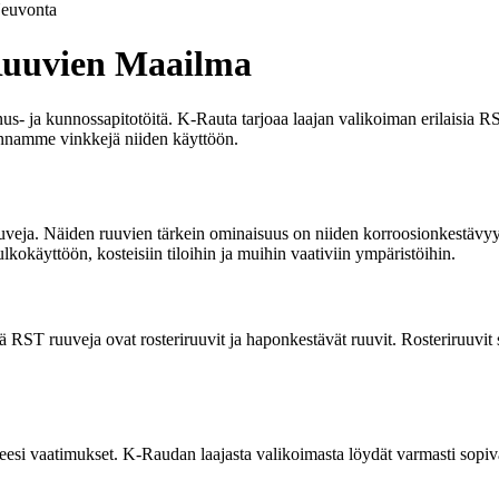
euvonta
Ruuvien Maailma
s- ja kunnossapitotöitä. K-Rauta tarjoaa laajan valikoiman erilaisia R
annamme vinkkejä niiden käyttöön.
uveja. Näiden ruuvien tärkein ominaisuus on niiden korroosionkestävyys. 
 ulkokäyttöön, kosteisiin tiloihin ja muihin vaativiin ympäristöihin.
ä RST ruuveja ovat rosteriruuvit ja haponkestävät ruuvit. Rosteriruuvit
si vaatimukset. K-Raudan laajasta valikoimasta löydät varmasti sopivan 