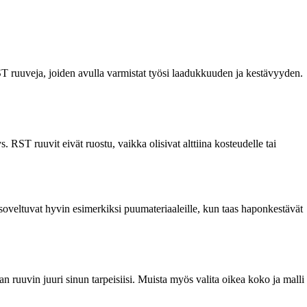
ST ruuveja, joiden avulla varmistat työsi laadukkuuden ja kestävyyden.
RST ruuvit eivät ruostu, vaikka olisivat alttiina kosteudelle tai
 soveltuvat hyvin esimerkiksi puumateriaaleille, kun taas haponkestävät
ruuvin juuri sinun tarpeisiisi. Muista myös valita oikea koko ja malli