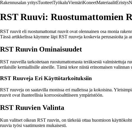
Rakennusalan yritys
Tuotteet
Työkalu
Viemäri
Koneet
Materiaalit
Eristys
N
RST Ruuvi: Ruostumattomien 
RST ruuvit eli ruostumattomat ruuvit ovat olennainen osa monia rakennu
Tässä artikkelissa käymme läpi RST ruuveja koskevia perusasioita ja 
RST Ruuvin Ominaisuudet
RST ruuveilla tarkoitetaan ruostumattomasta teräksestä valmistettuja ru
erilaisille kemiallisille aineille. Tämä tekee niistä erinomaisen valinnan
RST Ruuveja Eri Käyttötarkoituksiin
RST ruuveja on saatavilla monissa eri malleissa ja kokoisina. Yleisimpi
ruuvit ovat ihanteellisia korroosioalttiiseen ympäristöön.
RST Ruuvien Valinta
Kun valitset oikean RST ruuvin, on tärkeää ottaa huomioon käyttökohtee
ruuvia työsi vaatimusten mukaisesti.