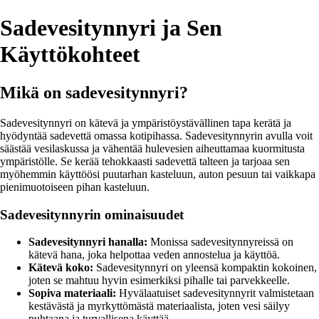
Sadevesitynnyri ja Sen
Käyttökohteet
Mikä on sadevesitynnyri?
Sadevesitynnyri on kätevä ja ympäristöystävällinen tapa kerätä ja
hyödyntää sadevettä omassa kotipihassa. Sadevesitynnyrin avulla voit
säästää vesilaskussa ja vähentää hulevesien aiheuttamaa kuormitusta
ympäristölle. Se kerää tehokkaasti sadevettä talteen ja tarjoaa sen
myöhemmin käyttöösi puutarhan kasteluun, auton pesuun tai vaikkapa
pienimuotoiseen pihan kasteluun.
Sadevesitynnyrin ominaisuudet
Sadevesitynnyri hanalla:
Monissa sadevesitynnyreissä on
kätevä hana, joka helpottaa veden annostelua ja käyttöä.
Kätevä koko:
Sadevesitynnyri on yleensä kompaktin kokoinen,
joten se mahtuu hyvin esimerkiksi pihalle tai parvekkeelle.
Sopiva materiaali:
Hyvälaatuiset sadevesitynnyrit valmistetaan
kestävästä ja myrkyttömästä materiaalista, joten vesi säilyy
puhtaana ja turvallisena käyttää.