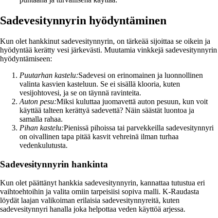
Sadevesitynnyrin hyödyntäminen
Kun olet hankkinut sadevesitynnyrin, on tärkeää sijoittaa se oikein ja
hyödyntää kerätty vesi järkevästi. Muutamia vinkkejä sadevesitynnyrin
hyödyntämiseen:
Puutarhan kastelu:
Sadevesi on erinomainen ja luonnollinen
valinta kasvien kasteluun. Se ei sisällä klooria, kuten
vesijohtovesi, ja se on täynnä ravinteita.
Auton pesu:
Miksi kuluttaa juomavettä auton pesuun, kun voit
käyttää talteen kerättyä sadevettä? Näin säästät luontoa ja
samalla rahaa.
Pihan kastelu:
Pienissä pihoissa tai parvekkeilla sadevesitynnyri
on oivallinen tapa pitää kasvit vehreinä ilman turhaa
vedenkulutusta.
Sadevesitynnyrin hankinta
Kun olet päättänyt hankkia sadevesitynnyrin, kannattaa tutustua eri
vaihtoehtoihin ja valita omiin tarpeisiisi sopiva malli. K-Raudasta
löydät laajan valikoiman erilaisia sadevesitynnyreitä, kuten
sadevesitynnyri hanalla joka helpottaa veden käyttöä arjessa.